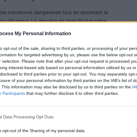
 une manœuvre dangereuse tout en assumant la
ou d’humour. La dernière en date illustre cette
cteur, au moment précis, contourne le rond-point
ocess My Personal Information
i en diffusant un message pour dissuader ces
to opt-out of the sale, sharing to third parties, or processing of your per
formation for targeted advertising by us, please use the below opt-out s
r selection. Please note that after your opt-out request is processed y
eing interest-based ads based on personal information utilized by us or
disclosed to third parties prior to your opt-out. You may separately opt-
losure of your personal information by third parties on the IAB’s list of
on spécifique pour le franchissement d’un rond-point,
. This information may also be disclosed by us to third parties on the
IA
 conduite dangereuse, le non-respect du sens de
Participants
that may further disclose it to other third parties.
autant de qualifications possibles. Filmer en utilisant
traîner une suspension de permis, en plus des
l Data Processing Opt Outs
o opt-out of the Sharing of my personal data.