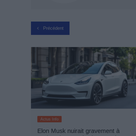
Navigation
Précédent
de
l’article
Actus Info
Elon Musk nuirait gravement à