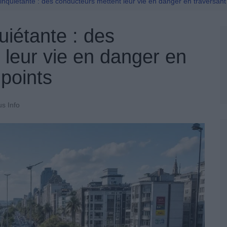
Permis De Conduire
nquiétante : des conducteurs mettent leur vie en danger en traversant
uiétante : des
 leur vie en danger en
-points
us Info