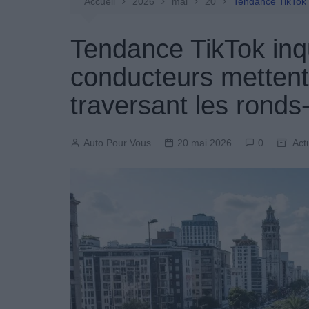
Entretien Automobile
Accueil
2026
mai
20
Tendance TikTok i
Pièces Détachées
Tendance TikTok inq
Produits Boutique
conducteurs mettent
traversant les ronds
Auto Pour Vous
20 mai 2026
0
Act