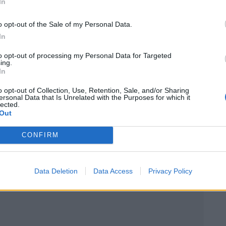
In
 pratiques dangereuses
o opt-out of the Sale of my Personal Data.
r sur la route. La Police nationale alerte aussi sur
In
nt leur siège vide en laissant le régulateur de vitesse
to opt-out of processing my Personal Data for Targeted
e. Selon la police, « le régulateur de vitesse ne
ing.
In
de causer un accident, car vous ne serez pas en
ce reste de mise, car la vie n’a pas de prix face à
o opt-out of Collection, Use, Retention, Sale, and/or Sharing
ersonal Data that Is Unrelated with the Purposes for which it
lected.
Out
CONFIRM
 Vous
Data Deletion
Data Access
Privacy Policy