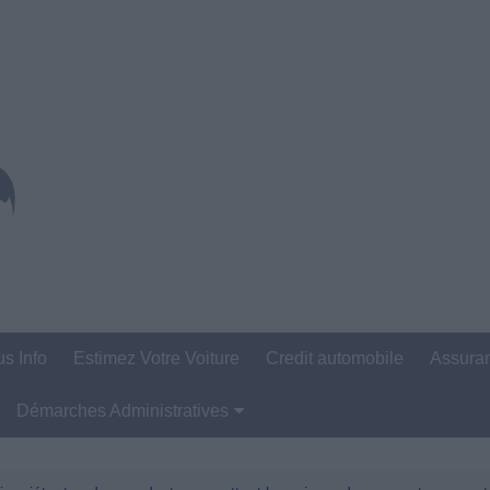
us Info
Estimez Votre Voiture
Credit automobile
Assura
Démarches Administratives
Carte Grise