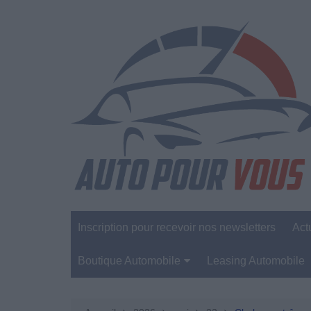
Aller
au
contenu
Inscription pour recevoir nos newsletters
Act
Boutique Automobile
Leasing Automobile
Sécurité Automobile