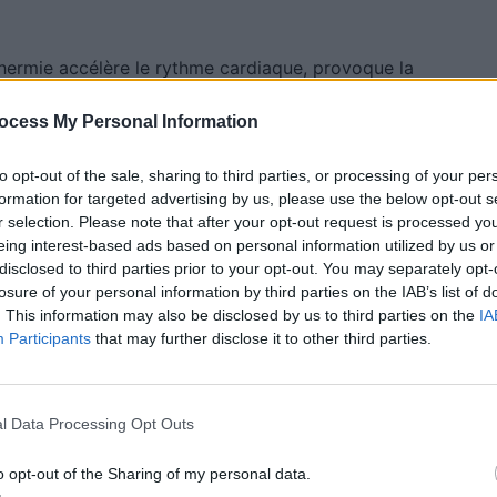
thermie accélère le rythme cardiaque, provoque la
 artérielle. Respirer un air à 50 ou 60°C pendant
ocess My Personal Information
n malaise, surtout si l’on est fatigué, sous traitement
to opt-out of the sale, sharing to third parties, or processing of your per
formation for targeted advertising by us, please use the below opt-out s
r selection. Please note that after your opt-out request is processed y
uer avant d’entrer dans la
eing interest-based ads based on personal information utilized by us or
disclosed to third parties prior to your opt-out. You may separately opt-
losure of your personal information by third parties on the IAB’s list of
. This information may also be disclosed by us to third parties on the
IA
Participants
that may further disclose it to other third parties.
aîchir l’intérieur du véhicule avant d’y monter. La
ynamique des fluides pour évacuer l’air chaud. Il faut
ager avant. Ensuite, côté conducteur, ouvrir et
l Data Processing Opt Outs
tuant des gestes amples et rapides. Cela permet de «
o opt-out of the Sharing of my personal data.