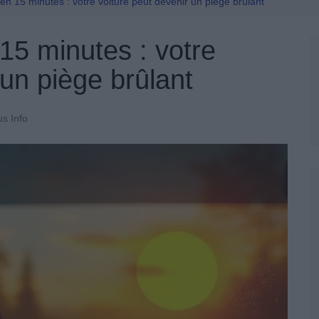
Permis De Conduire
n 15 minutes : votre voiture peut devenir un piège brûlant
15 minutes : votre
 un piège brûlant
us Info