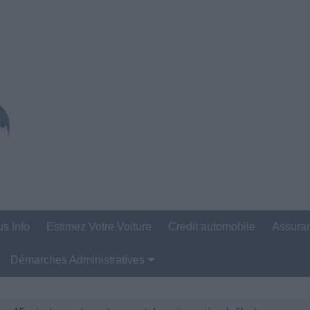
us Info
Estimez Votre Voiture
Credit automobile
Assura
Démarches Administratives
Carte Grise