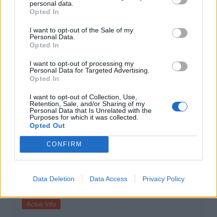
personal data.
Actus Info
Opted In
Pourquoi le bouton start/stop disparaît
I want to opt-out of the Sale of my
des voitures électriques
Personal Data.
Opted In
Auto Pour Vous
5 août 2026
0
I want to opt-out of processing my
Personal Data for Targeted Advertising.
Opted In
I want to opt-out of Collection, Use,
Retention, Sale, and/or Sharing of my
Personal Data that Is Unrelated with the
Purposes for which it was collected.
Opted Out
CONFIRM
Data Deletion
Data Access
Privacy Policy
Actus Info