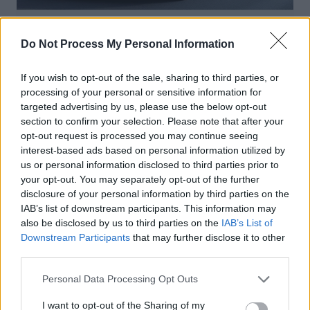
Actus Info
Do Not Process My Personal Information
Elon Musk nuirait gravement à Tesla
selon une étude européenne
If you wish to opt-out of the sale, sharing to third parties, or
processing of your personal or sensitive information for
Auto Pour Vous
5 août 2026
0
targeted advertising by us, please use the below opt-out
section to confirm your selection. Please note that after your
opt-out request is processed you may continue seeing
interest-based ads based on personal information utilized by
us or personal information disclosed to third parties prior to
your opt-out. You may separately opt-out of the further
disclosure of your personal information by third parties on the
IAB’s list of downstream participants. This information may
also be disclosed by us to third parties on the
IAB’s List of
Downstream Participants
that may further disclose it to other
third parties.
Personal Data Processing Opt Outs
I want to opt-out of the Sharing of my