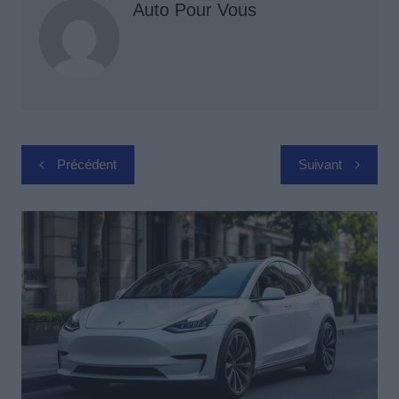
Auto Pour Vous
Navigation
Précédent
Suivant
de
l’article