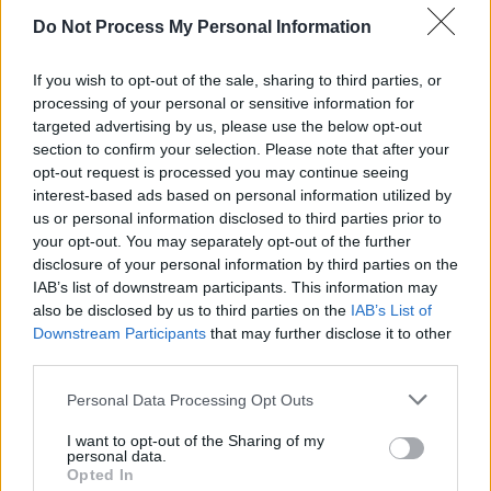
Auto Pour Vous
5 août 2026
0
Do Not Process My Personal Information
If you wish to opt-out of the sale, sharing to third parties, or
processing of your personal or sensitive information for
targeted advertising by us, please use the below opt-out
section to confirm your selection. Please note that after your
opt-out request is processed you may continue seeing
interest-based ads based on personal information utilized by
us or personal information disclosed to third parties prior to
your opt-out. You may separately opt-out of the further
disclosure of your personal information by third parties on the
IAB’s list of downstream participants. This information may
also be disclosed by us to third parties on the
IAB’s List of
Downstream Participants
that may further disclose it to other
third parties.
Sécurité Automobile
Personal Data Processing Opt Outs
Catalogne lance un radar IA qui traque
téléphone et ceinture en conduisant
I want to opt-out of the Sharing of my
personal data.
Auto Pour Vous
4 août 2026
0
Opted In