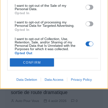
I want to opt-out of the Sale of my
Personal Data.
Opted In
I want to opt-out of processing my
Personal Data for Targeted Advertising.
Opted In
I want to opt-out of Collection, Use,
Retention, Sale, and/or Sharing of my
Personal Data that Is Unrelated with the
Purposes for which it was collected.
Opted Out
CONFIRM
Sécurité Automobile
Data Deletion
Data Access
Privacy Policy
Fatigue au volant : un conducteur
bloqué sur la voie ferrée après une
sortie de route dramatique
Auto Pour Vous
4 août 2026
0