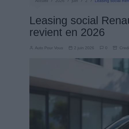
Entretien Automobile
Accueil
2026
juin
2
Leasing social Rena
Pièces Détachées
Leasing social Renaul
Produits Boutique
revient en 2026
Auto Pour Vous
2 juin 2026
0
Credi