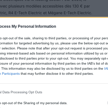
vec plusieurs modèles accessibles dès 130 € par
tric, R4 E-Tech Electric et Mégane E-Tech Electric.
ic en version Evolution 80 ch avec autonomie en ville
ocess My Personal Information
 s’applique pour un contrat de 37 mois, avec 45 000
e prime CEE de 5 652 €.
to opt-out of the sale, sharing to third parties, or processing of your per
formation for targeted advertising by us, please use the below opt-out s
r selection. Please note that after your opt-out request is processed y
on 150 ch avec autonomie confort, est accessible dès
eing interest-based ads based on personal information utilized by us or
 une prime CEE de 9 359 €.
disclosed to third parties prior to your opt-out. You may separately opt-
losure of your personal information by third parties on the IAB’s list of
on 150 ch, est proposée à partir de 170 €/mois, après
. This information may also be disclosed by us to third parties on the
IA
Participants
that may further disclose it to other third parties.
hno 220 ch, est disponible à partir de 190 €/mois,
l Data Processing Opt Outs
CEE de 9 500 €.
o opt-out of the Sharing of my personal data.
eront le 16 juin 2026, avec une ouverture officielle