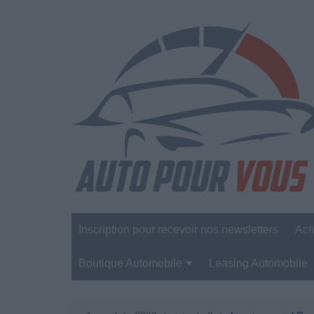
Aller
au
contenu
Inscription pour recevoir nos newsletters
Act
Boutique Automobile
Leasing Automobile
Sécurité Automobile