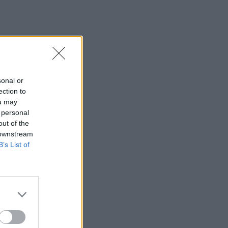
sonal or
ection to
ou may
 personal
out of the
 downstream
B’s List of