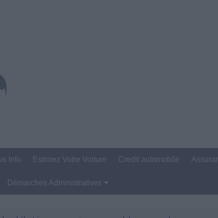
us Info
Estimez Votre Voiture
Credit automobile
Assura
Démarches Administratives
Carte Grise