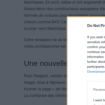
électriques. En avril, celles-ci ont augmenté
l’Association des constructeurs européens d’
l’arrivée de voitures plus abordables proposé
chinois comme BYD. Les subventions publiques
Do Not Pr
tourner vers l’électrique.
If you wish 
Cette tendance ne se limite pas aux particulie
sensitive in
milieu professionnel est également en forte p
confirm you
continue se
information 
Une nouvelle stratégie 
further disc
participants
Downstream 
Pour Peugeot, vendre des voitures électriques
image, mise à l’épreuve ces dernières années.
tourner la page » de l’épisode des moteurs Pur
Persona
La confiance des clients reste une priorité.
I want t