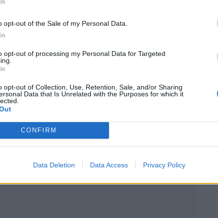
In
le sous l’impulsion
o opt-out of the Sale of my Personal Data.
In
to opt-out of processing my Personal Data for Targeted
Stellantis, dirige la stratégie mondiale du groupe.
ing.
In
s, aux côtés de Jeep, Ram et Fiat, avec des
ement. Par ailleurs, le constructeur relance ses
o opt-out of Collection, Use, Retention, Sale, and/or Sharing
ersonal Data that Is Unrelated with the Purposes for which it
rché chinois, Peugeot a renoué ce mois-ci avec
lected.
Out
 Lors du dernier salon de Pékin, la marque a
contexte.
CONFIRM
Data Deletion
Data Access
Privacy Policy
 Vous