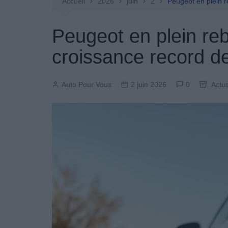
Entretien Automobile
Accueil
2026
juin
2
Peugeot en plein 
Pièces Détachées
Peugeot en plein reb
Produits Boutique
croissance record 
Auto Pour Vous
2 juin 2026
0
Actus