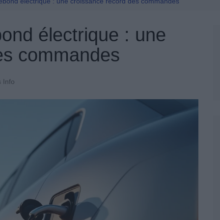
Permis De Conduire
rebond électrique : une croissance record des commandes
ond électrique : une
des commandes
 Info