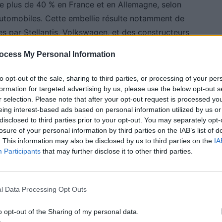
 de plus de 40 % en France et en Allemagne, selon
automobiles. Cette embellie résulte notamment de
es par Stellantis, Volkswagen, et des constructeurs
 continuent également d’inciter les acheteurs à se
ocess My Personal Information
to opt-out of the sale, sharing to third parties, or processing of your per
rs : la demande pour les utilitaires électriques en
formation for targeted advertising by us, please use the below opt-out s
rogression.
r selection. Please note that after your opt-out request is processed y
eing interest-based ads based on personal information utilized by us or
disclosed to third parties prior to your opt-out. You may separately opt-
pour Peugeot
losure of your personal information by third parties on the IAB’s list of
. This information may also be disclosed by us to third parties on the
IA
Participants
that may further disclose it to other third parties.
 ne suffit pas. La marque doit aussi renforcer son
 Alain Favey indique que le constructeur a dû «
eTech, un chapitre difficile qui a laissé des traces.
l Data Processing Opt Outs
o opt-out of the Sharing of my personal data.