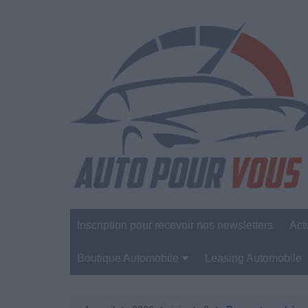
Aller
au
contenu
Inscription pour recevoir nos newsletters
Act
Boutique Automobile
Leasing Automobile
Sécurité Automobile