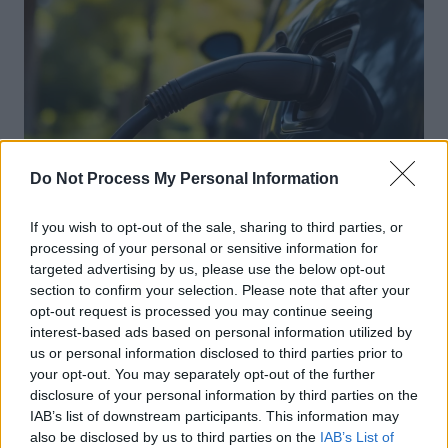
Do Not Process My Personal Information
If you wish to opt-out of the sale, sharing to third parties, or
Achat Automobile
processing of your personal or sensitive information for
Autonomie électrique : ce que vous
targeted advertising by us, please use the below opt-out
section to confirm your selection. Please note that after your
devez vraiment connaître avant
opt-out request is processed you may continue seeing
d’acheter
interest-based ads based on personal information utilized by
Auto Pour Vous
5 août 2026
0
us or personal information disclosed to third parties prior to
your opt-out. You may separately opt-out of the further
disclosure of your personal information by third parties on the
IAB’s list of downstream participants. This information may
also be disclosed by us to third parties on the
IAB’s List of