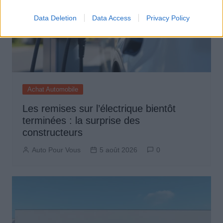
Data Deletion
Data Access
Privacy Policy
Achat Automobile
Les remises sur l’électrique bientôt
terminées : la surprise des
constructeurs
Auto Pour Vous
5 août 2026
0