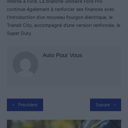
interne à Ford. La branche utilitaire Ford Pro
continue également à renforcer ses finances avec
l’introduction d’un nouveau fourgon électrique, le
Transit City, accompagné d’une version renforcée, le
Super Duty.
Auto Pour Vous
Navigation
Précédent
Suivant
de
l’article