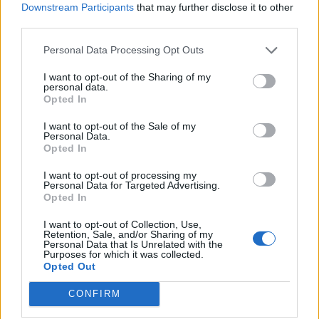
Downstream Participants
that may further disclose it to other
third parties.
Personal Data Processing Opt Outs
I want to opt-out of the Sharing of my
personal data.
Opted In
I want to opt-out of the Sale of my
Personal Data.
Opted In
Achat Automobile
I want to opt-out of processing my
Denza Z9S : la voiture électrique qui
Personal Data for Targeted Advertising.
Opted In
atteint 1100 km d’autonomie
I want to opt-out of Collection, Use,
Auto Pour Vous
5 août 2026
0
Retention, Sale, and/or Sharing of my
Personal Data that Is Unrelated with the
Purposes for which it was collected.
Opted Out
CONFIRM