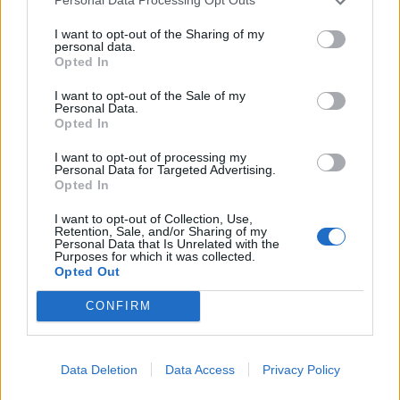
Personal Data Processing Opt Outs
I want to opt-out of the Sharing of my
personal data.
Opted In
Leasing Automobile
I want to opt-out of the Sale of my
Personal Data.
Leasing social 2026 : Peugeot
Opted In
électrique en rupture de stock
I want to opt-out of processing my
Auto Pour Vous
5 août 2026
0
Personal Data for Targeted Advertising.
Opted In
I want to opt-out of Collection, Use,
Retention, Sale, and/or Sharing of my
Personal Data that Is Unrelated with the
Purposes for which it was collected.
Opted Out
CONFIRM
Data Deletion
Data Access
Privacy Policy