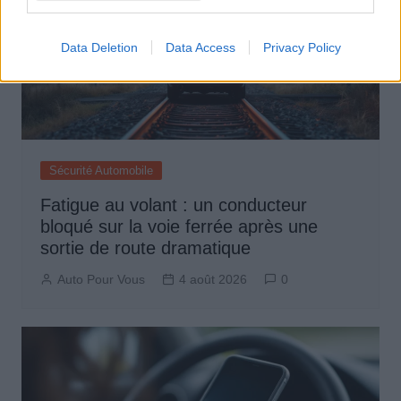
Data Deletion
Data Access
Privacy Policy
Sécurité Automobile
Fatigue au volant : un conducteur
bloqué sur la voie ferrée après une
sortie de route dramatique
Auto Pour Vous
4 août 2026
0