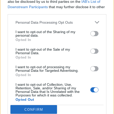
also be disclosed by us to third parties on the
IAB’s List of
Downstream Participants
that may further disclose it to other
third parties.
Personal Data Processing Opt Outs
I want to opt-out of the Sharing of my
personal data.
Opted In
I want to opt-out of the Sale of my
Personal Data.
Opted In
Sécurité Automobile
I want to opt-out of processing my
Catalogne lance un radar IA qui traque
Personal Data for Targeted Advertising.
téléphone et ceinture en conduisant
Opted In
Auto Pour Vous
4 août 2026
0
I want to opt-out of Collection, Use,
Retention, Sale, and/or Sharing of my
Personal Data that Is Unrelated with the
Purposes for which it was collected.
Opted Out
CONFIRM