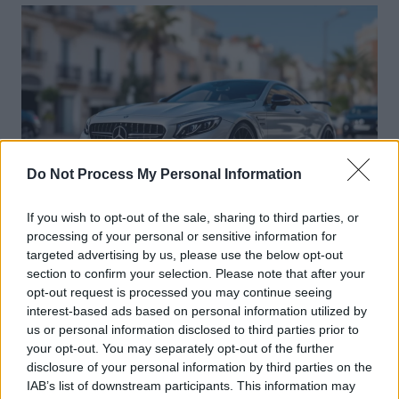
l’article
Do Not Process My Personal Information
If you wish to opt-out of the sale, sharing to third parties, or
processing of your personal or sensitive information for
Sécurité Automobile
targeted advertising by us, please use the below opt-out
Vitesse folle à Marseille : Une Mercedes
section to confirm your selection. Please note that after your
flashée à 221 km/h
opt-out request is processed you may continue seeing
interest-based ads based on personal information utilized by
Auto Pour Vous
5 août 2026
0
us or personal information disclosed to third parties prior to
your opt-out. You may separately opt-out of the further
disclosure of your personal information by third parties on the
IAB’s list of downstream participants. This information may