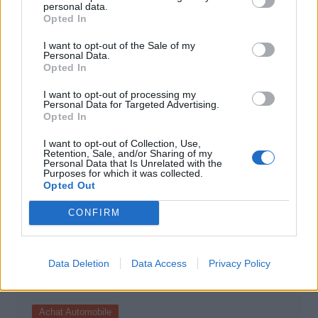
Achat Automobile
personal data.
Opted In
Autonomie électrique : ce que vous
I want to opt-out of the Sale of my
devez vraiment connaître avant
Personal Data.
d’acheter
Opted In
Auto Pour Vous
5 août 2026
0
I want to opt-out of processing my
Personal Data for Targeted Advertising.
Opted In
I want to opt-out of Collection, Use,
Retention, Sale, and/or Sharing of my
Personal Data that Is Unrelated with the
Purposes for which it was collected.
Opted Out
CONFIRM
Data Deletion
Data Access
Privacy Policy
Achat Automobile