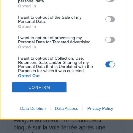
personal data.
téléphone et ceinture en conduisant
Opted In
Auto Pour Vous
4 août 2026
0
I want to opt-out of the Sale of my
Personal Data.
Opted In
I want to opt-out of processing my
Personal Data for Targeted Advertising.
Opted In
I want to opt-out of Collection, Use,
Retention, Sale, and/or Sharing of my
Personal Data that Is Unrelated with the
Purposes for which it was collected.
Opted Out
CONFIRM
Data Deletion
Data Access
Privacy Policy
Sécurité Automobile
Fatigue au volant : un conducteur
bloqué sur la voie ferrée après une