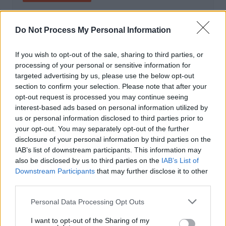
Vitesse folle à Marseille : Une Mercedes
flashée à 221 km/h
Do Not Process My Personal Information
Auto Pour Vous
5 août 2026
0
If you wish to opt-out of the sale, sharing to third parties, or
processing of your personal or sensitive information for
targeted advertising by us, please use the below opt-out
section to confirm your selection. Please note that after your
opt-out request is processed you may continue seeing
interest-based ads based on personal information utilized by
us or personal information disclosed to third parties prior to
your opt-out. You may separately opt-out of the further
disclosure of your personal information by third parties on the
IAB’s list of downstream participants. This information may
also be disclosed by us to third parties on the
IAB’s List of
Downstream Participants
that may further disclose it to other
third parties.
Personal Data Processing Opt Outs
Sécurité Automobile
I want to opt-out of the Sharing of my
Catalogne lance un radar IA qui traque