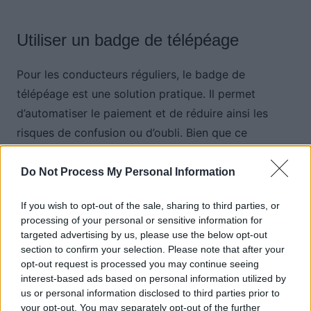
Utiliser un badge de télépéage
Pour les conducteurs réguliers, le badge de
télépéage est une solution pratique. Il permet
d’automatiser le paiement et de réduire ainsi les
risques de confusion ou d’oubli. Bien que ce
dispositif ne protège pas totalement contre le
phishing, il facilite l’identification des demandes
Do Not Process My Personal Information
frauduleuses et limite les erreurs lors du paiement
If you wish to opt-out of the sale, sharing to third parties, or
d’un trajet.
processing of your personal or sensitive information for
targeted advertising by us, please use the below opt-out
section to confirm your selection. Please note that after your
Auto Pour Vous
opt-out request is processed you may continue seeing
interest-based ads based on personal information utilized by
us or personal information disclosed to third parties prior to
your opt-out. You may separately opt-out of the further