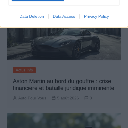
Data Deletion
Data Access
Privacy Policy
Actus Info
Aston Martin au bord du gouffre : crise
financière et bataille juridique imminente
Auto Pour Vous
5 août 2026
0