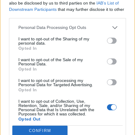
also be disclosed by us to third parties on the
IAB’s List of
Downstream Participants
that may further disclose it to other
third parties.
Personal Data Processing Opt Outs
I want to opt-out of the Sharing of my
personal data.
Opted In
I want to opt-out of the Sale of my
Personal Data.
Opted In
I want to opt-out of processing my
Personal Data for Targeted Advertising.
Actus Info
Opted In
Pourquoi le bouton start/stop disparaît
I want to opt-out of Collection, Use,
des voitures électriques
Retention, Sale, and/or Sharing of my
Personal Data that Is Unrelated with the
Purposes for which it was collected.
Auto Pour Vous
5 août 2026
0
Opted Out
CONFIRM