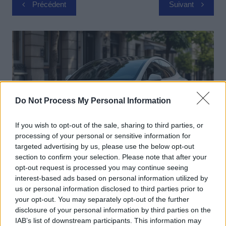
Navigation
Précédent
Suivant
de
l’article
Do Not Process My Personal Information
If you wish to opt-out of the sale, sharing to third parties, or
processing of your personal or sensitive information for
targeted advertising by us, please use the below opt-out
section to confirm your selection. Please note that after your
Actus Info
opt-out request is processed you may continue seeing
interest-based ads based on personal information utilized by
Elon Musk nuirait gravement à Tesla
us or personal information disclosed to third parties prior to
selon une étude européenne
your opt-out. You may separately opt-out of the further
disclosure of your personal information by third parties on the
Auto Pour Vous
5 août 2026
0
IAB’s list of downstream participants. This information may