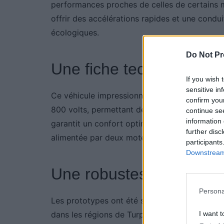
performances proches de celles de certains mo
offrir des accélérations rapides et une condu
écologiques.
Do Not Pr
Une fiche technique qui
If you wish 
sensitive in
Ce véhicule impressionne aussi par ses caract
confirm you
800 volts, permettant de recharger rapidemen
continue se
information 
garantit un confort optimal, même sur les route
further disc
alimentée par deux moteurs électriques, assur
participants
Downstream 
Une robustesse à toute
Persona
Les prototypes ont été soumis à des tests r
I want t
dans les régions de Turpan et Hailar en Chine. 