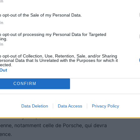
In
Celsius.
o opt-out of the Sale of my Personal Data.
In
e à l’intérieur
to opt-out of processing my Personal Data for Targeted
ing.
 un véritable centre de commandement, équipé du
In
s innovations, un capteur LiDAR capable de détecter
o opt-out of Collection, Use, Retention, Sale, and/or Sharing
es, même en pleine nuit, lui confère une capacité
ersonal Data that Is Unrelated with the Purposes for which it
lected.
Out
CONFIRM
 la concurrence européenne
Data Deletion
Data Access
Privacy Policy
le géant technologique Huawei et le constructeur
300 000 yuans, soit environ 43 500 dollars. Ce tarif
opéenne, notamment celle de Porsche, qui devra
ence.