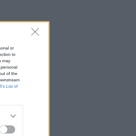
sonal or
ection to
ou may
 personal
out of the
 downstream
B’s List of