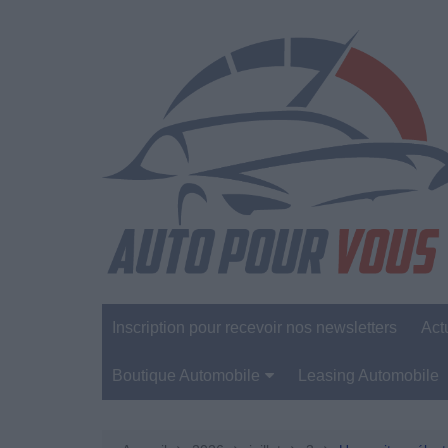
Aller
au
contenu
Inscription pour recevoir nos newsletters
Act
Boutique Automobile
Leasing Automobile
Sécurité Automobile