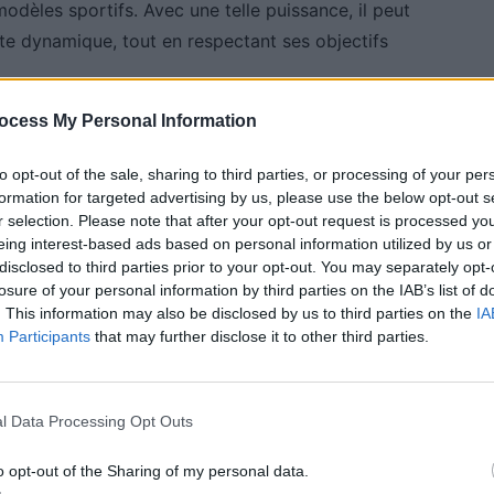
dèles sportifs. Avec une telle puissance, il peut
ite dynamique, tout en respectant ses objectifs
ocess My Personal Information
 bouscule les références
to opt-out of the sale, sharing to third parties, or processing of your per
formation for targeted advertising by us, please use the below opt-out s
éristiques techniques. Il possède une architecture de
r selection. Please note that after your opt-out request is processed y
t sur des bornes ultra-rapides. Sa suspension active
eing interest-based ads based on personal information utilized by us or
disclosed to third parties prior to your opt-out. You may separately opt-
s les plus difficiles. La transmission intégrale,
losure of your personal information by third parties on the IAB’s list of
e une stabilité et une puissance accrues.
. This information may also be disclosed by us to third parties on the
IA
Participants
that may further disclose it to other third parties.
 épreuve
l Data Processing Opt Outs
igoureux dans des conditions extrêmes, notamment
o opt-out of the Sharing of my personal data.
Ces tests ont permis de vérifier leur fiabilité face à