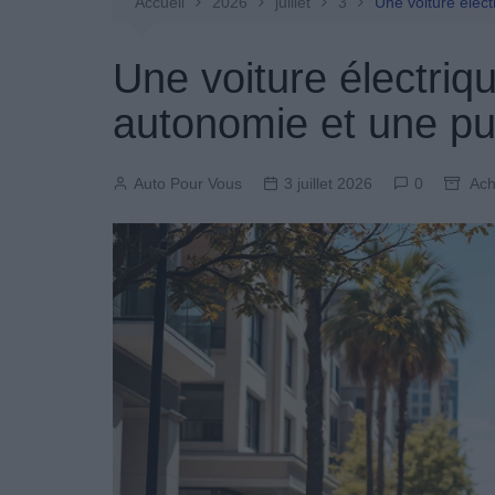
Entretien Automobile
Accueil
2026
juillet
3
Une voiture élec
Pièces Détachées
Une voiture électriq
Produits Boutique
autonomie et une pu
Auto Pour Vous
3 juillet 2026
0
Ach