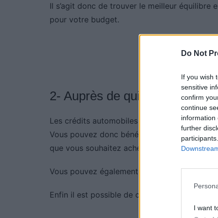
Il s’agit donc de trouver le meilleur équilibre
pour votre budget.
Do Not Pr
If you wish 
sensitive in
2- Auprès de qui trouver un cré
confirm you
continue se
information 
Les crédits automobiles sont proposés à la fo
further disc
Vous pouvez donc bénéficier d’une offre de c
participants
que vous souhaitez acheter.
Downstream 
Vous pouvez également obtenir un crédit aut
Persona
Enfin il est possible de comparer et choisir s
I want t