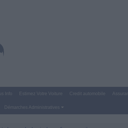
us Info
Estimez Votre Voiture
Credit automobile
Assura
Démarches Administratives
Carte Grise