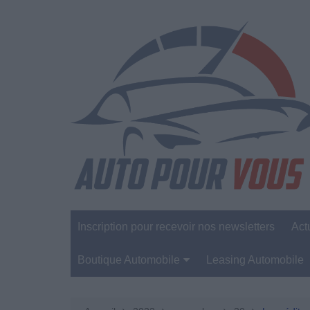
Aller
au
contenu
Inscription pour recevoir nos newsletters
Act
Boutique Automobile
Leasing Automobile
Sécurité Automobile