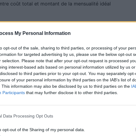
 entre coût total et montant de la mensualité idéal
ocess My Personal Information
to opt-out of the sale, sharing to third parties, or processing of your per
formation for targeted advertising by us, please use the below opt-out s
dit auto
r selection. Please note that after your opt-out request is processed y
eing interest-based ads based on personal information utilized by us or
disclosed to third parties prior to your opt-out. You may separately opt-
is par les réseaux de distribution des constructeurs.
losure of your personal information by third parties on the IAB’s list of
rédit chez tous les concessionnaires de la marque
. This information may also be disclosed by us to third parties on the
IA
Participants
that may further disclose it to other third parties.
o auprès de votre banque.
l Data Processing Opt Outs
on crédit en ligne auprès d’établissement financiers.
o opt-out of the Sharing of my personal data.