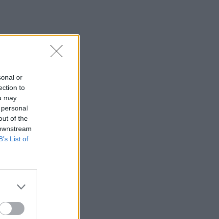
sonal or
ection to
ou may
 personal
out of the
 downstream
B’s List of