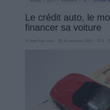
Entretien Automobile
Accueil
2023
novembre
30
Le crédit a
Pièces Détachées
Le crédit auto, le m
Produits Boutique
financer sa voiture
Auto Pour Vous
30 novembre 2023
0