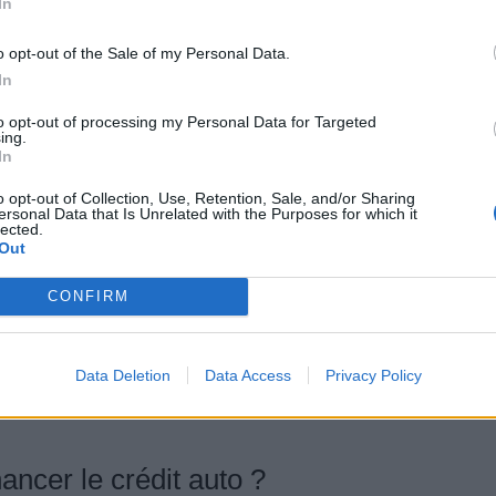
In
 auto
o opt-out of the Sale of my Personal Data.
prix et donc du taux dans le cas d’un crédit auto.
In
to opt-out of processing my Personal Data for Targeted
l est donc important de trouver le taux le plus bas,
ing.
In
montant et la même durée.
o opt-out of Collection, Use, Retention, Sale, and/or Sharing
ersonal Data that Is Unrelated with the Purposes for which it
s les frais et accessoires tels que les frais de
lected.
e crédit offrant un taux nominal plus bas qu’une autre,
Out
de dossier par exemple sont bien plus élevés.
CONFIRM
Data Deletion
Data Access
Privacy Policy
nancer le crédit auto ?