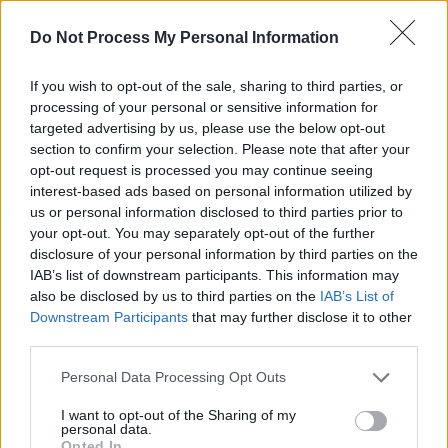
devez vraiment connaître avant
d’acheter
Do Not Process My Personal Information
Auto Pour Vous
5 août 2026
0
If you wish to opt-out of the sale, sharing to third parties, or
processing of your personal or sensitive information for
targeted advertising by us, please use the below opt-out
section to confirm your selection. Please note that after your
opt-out request is processed you may continue seeing
interest-based ads based on personal information utilized by
us or personal information disclosed to third parties prior to
your opt-out. You may separately opt-out of the further
disclosure of your personal information by third parties on the
IAB’s list of downstream participants. This information may
also be disclosed by us to third parties on the
IAB’s List of
Downstream Participants
that may further disclose it to other
third parties.
Personal Data Processing Opt Outs
Achat Automobile
I want to opt-out of the Sharing of my
Denza Z9S : la voiture électrique qui
personal data.
atteint 1100 km d’autonomie
Opted In