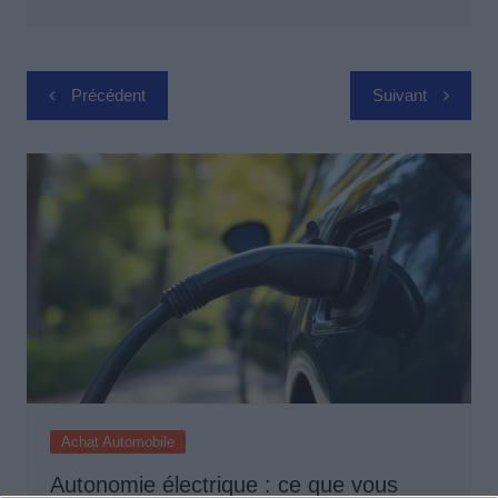
Navigation
Précédent
Suivant
de
l’article
Achat Automobile
Autonomie électrique : ce que vous