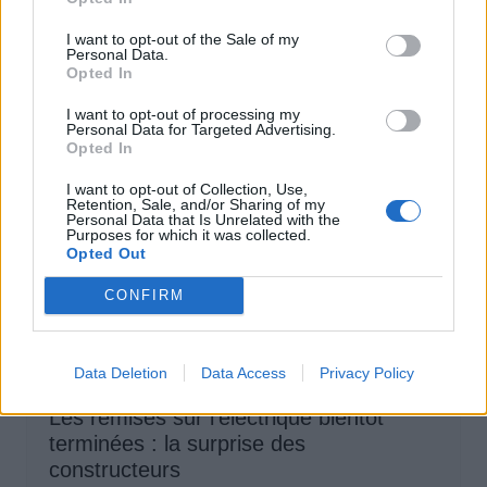
Auto Pour Vous
5 août 2026
0
I want to opt-out of the Sale of my
Personal Data.
Opted In
I want to opt-out of processing my
Personal Data for Targeted Advertising.
Opted In
I want to opt-out of Collection, Use,
Retention, Sale, and/or Sharing of my
Personal Data that Is Unrelated with the
Purposes for which it was collected.
Opted Out
CONFIRM
Data Deletion
Data Access
Privacy Policy
Achat Automobile
Les remises sur l’électrique bientôt
terminées : la surprise des
constructeurs