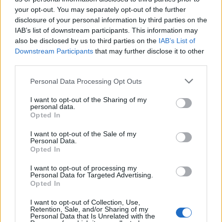
your opt-out. You may separately opt-out of the further
Actus Info
disclosure of your personal information by third parties on the
Elon Musk nuirait gravement à Tesla
IAB’s list of downstream participants. This information may
selon une étude européenne
also be disclosed by us to third parties on the
IAB’s List of
Downstream Participants
that may further disclose it to other
Auto Pour Vous
5 août 2026
0
third parties.
Personal Data Processing Opt Outs
I want to opt-out of the Sharing of my
personal data.
Opted In
I want to opt-out of the Sale of my
Personal Data.
Opted In
I want to opt-out of processing my
Personal Data for Targeted Advertising.
Opted In
I want to opt-out of Collection, Use,
Retention, Sale, and/or Sharing of my
Actus Info
Personal Data that Is Unrelated with the