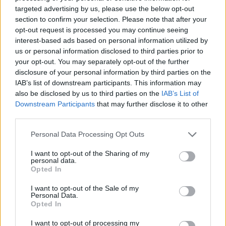
targeted advertising by us, please use the below opt-out
section to confirm your selection. Please note that after your
opt-out request is processed you may continue seeing
interest-based ads based on personal information utilized by
us or personal information disclosed to third parties prior to
your opt-out. You may separately opt-out of the further
disclosure of your personal information by third parties on the
IAB’s list of downstream participants. This information may
also be disclosed by us to third parties on the
IAB’s List of
Downstream Participants
that may further disclose it to other
third parties.
Personal Data Processing Opt Outs
Actus Info
I want to opt-out of the Sharing of my
Le fléau des distractions au volant
personal data.
Opted In
Auto Pour Vous
6 février 2024
0
I want to opt-out of the Sale of my
Personal Data.
Opted In
I want to opt-out of processing my