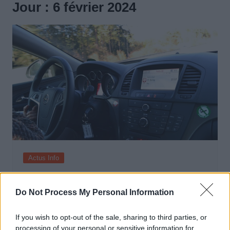
Jour :
6 février 2024
Actus Info
Les secrets choquants des auto-écoles
: Ce que personne ne vous dit !
Do Not Process My Personal Information
Auto Pour Vous
6 février 2024
0
If you wish to opt-out of the sale, sharing to third parties, or
processing of your personal or sensitive information for