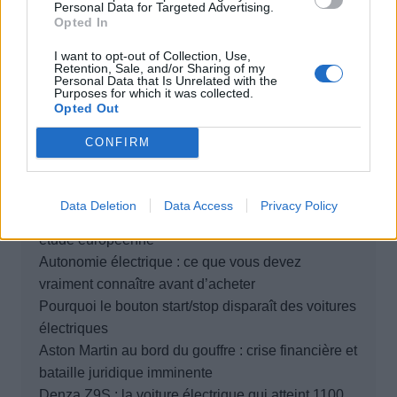
Personal Data for Targeted Advertising.
Opted In
Rechercher
I want to opt-out of Collection, Use,
Rechercher
Retention, Sale, and/or Sharing of my
Personal Data that Is Unrelated with the
Purposes for which it was collected.
Opted Out
CONFIRM
Articles récents
Data Deletion
Data Access
Privacy Policy
Elon Musk nuirait gravement à Tesla selon une
étude européenne
Autonomie électrique : ce que vous devez
vraiment connaître avant d’acheter
Pourquoi le bouton start/stop disparaît des voitures
électriques
Aston Martin au bord du gouffre : crise financière et
bataille juridique imminente
Denza Z9S : la voiture électrique qui atteint 1100