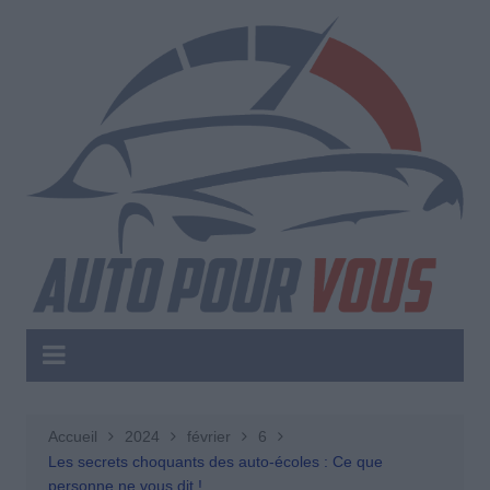
Aller
au
contenu
Accueil
2024
février
6
Les secrets choquants des auto-écoles : Ce que
personne ne vous dit !