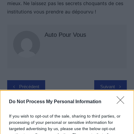
mieux. Ne laissez pas les secrets choquants de ces
institutions vous prendre au dépourvu !
Auto Pour Vous
Navigation
Précédent
Suivant
de
l’article
Do Not Process My Personal Information
If you wish to opt-out of the sale, sharing to third parties, or
processing of your personal or sensitive information for
targeted advertising by us, please use the below opt-out