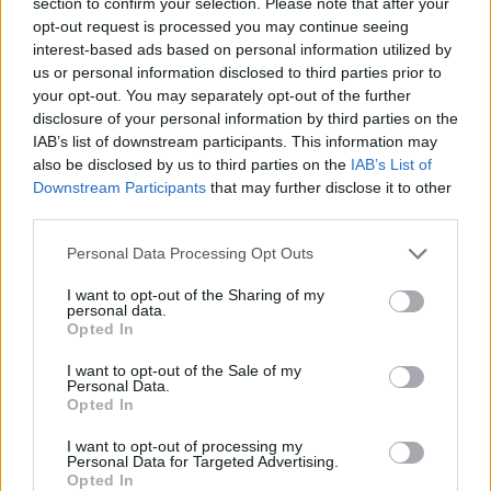
section to confirm your selection. Please note that after your
opt-out request is processed you may continue seeing
interest-based ads based on personal information utilized by
us or personal information disclosed to third parties prior to
your opt-out. You may separately opt-out of the further
disclosure of your personal information by third parties on the
IAB’s list of downstream participants. This information may
also be disclosed by us to third parties on the
IAB’s List of
Actus Info
Downstream Participants
that may further disclose it to other
Elon Musk nuirait gravement à Tesla
third parties.
selon une étude européenne
Personal Data Processing Opt Outs
Auto Pour Vous
5 août 2026
0
I want to opt-out of the Sharing of my
personal data.
Opted In
I want to opt-out of the Sale of my
Personal Data.
Opted In
I want to opt-out of processing my
Personal Data for Targeted Advertising.
Opted In