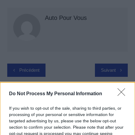
Auto Pour Vous
Navigation
Précédent
Suivant
de
l’article
Do Not Process My Personal Information
If you wish to opt-out of the sale, sharing to third parties, or
processing of your personal or sensitive information for
targeted advertising by us, please use the below opt-out
section to confirm your selection. Please note that after your
opt-out request is processed you may continue seeing