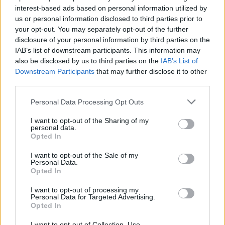
interest-based ads based on personal information utilized by
us or personal information disclosed to third parties prior to
your opt-out. You may separately opt-out of the further
disclosure of your personal information by third parties on the
Actus Info
IAB’s list of downstream participants. This information may
also be disclosed by us to third parties on the
IAB’s List of
Elon Musk nuirait gravement à Tesla
Downstream Participants
that may further disclose it to other
selon une étude européenne
third parties.
Auto Pour Vous
5 août 2026
0
Personal Data Processing Opt Outs
I want to opt-out of the Sharing of my
personal data.
Opted In
I want to opt-out of the Sale of my
Personal Data.
Opted In
I want to opt-out of processing my
Personal Data for Targeted Advertising.
Opted In
I want to opt-out of Collection, Use,