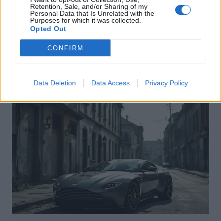
Retention, Sale, and/or Sharing of my
Personal Data that Is Unrelated with the
Purposes for which it was collected.
Opted Out
Actus Info
Pourquoi le bouton start/stop disparaît
CONFIRM
des voitures électriques
Auto Pour Vous
5 août 2026
0
Data Deletion
Data Access
Privacy Policy