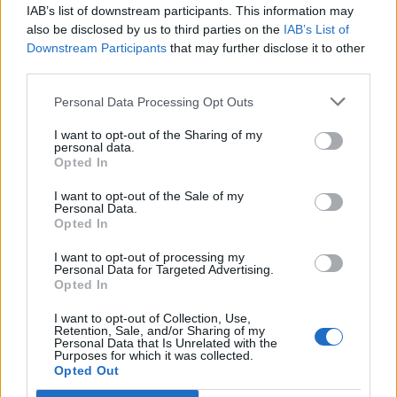
IAB’s list of downstream participants. This information may
Auto Pour Vous
5 août 2026
0
also be disclosed by us to third parties on the
IAB’s List of
Downstream Participants
that may further disclose it to other
third parties.
Personal Data Processing Opt Outs
I want to opt-out of the Sharing of my
personal data.
Opted In
I want to opt-out of the Sale of my
Personal Data.
Opted In
I want to opt-out of processing my
Personal Data for Targeted Advertising.
Opted In
Actus Info
I want to opt-out of Collection, Use,
Pourquoi le bouton start/stop disparaît
Retention, Sale, and/or Sharing of my
Personal Data that Is Unrelated with the
des voitures électriques
Purposes for which it was collected.
Opted Out
Auto Pour Vous
5 août 2026
0