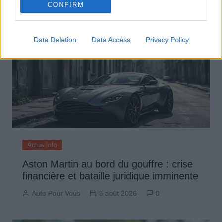
CONFIRM
Data Deletion
Data Access
Privacy Policy
Actus Info
Aston Martin au bord du gouffre : crise
financière et bataille juridique imminente
Auto Pour Vous
5 août 2026
0