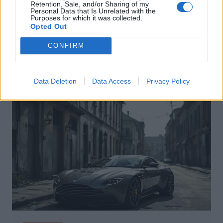
Retention, Sale, and/or Sharing of my
Personal Data that Is Unrelated with the
Purposes for which it was collected.
Actus Info
Opted Out
Pourquoi le bouton start/stop disparaît
CONFIRM
des voitures électriques
Auto Pour Vous
5 août 2026
0
Data Deletion
Data Access
Privacy Policy