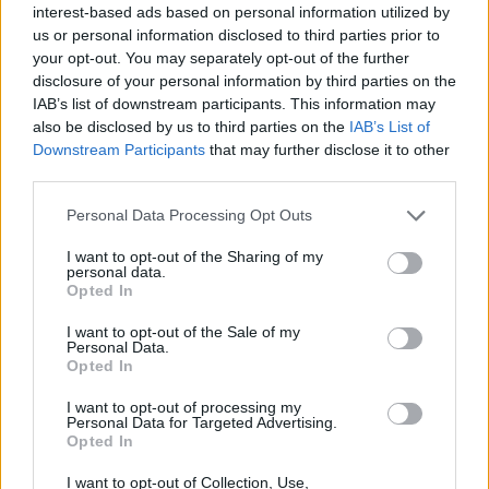
interest-based ads based on personal information utilized by
us or personal information disclosed to third parties prior to
your opt-out. You may separately opt-out of the further
disclosure of your personal information by third parties on the
Actus Info
IAB’s list of downstream participants. This information may
also be disclosed by us to third parties on the
IAB’s List of
Elon Musk nuirait gravement à Tesla
Downstream Participants
that may further disclose it to other
selon une étude européenne
third parties.
Auto Pour Vous
5 août 2026
0
Personal Data Processing Opt Outs
I want to opt-out of the Sharing of my
personal data.
Opted In
I want to opt-out of the Sale of my
Personal Data.
Opted In
I want to opt-out of processing my
Personal Data for Targeted Advertising.
Opted In
I want to opt-out of Collection, Use,