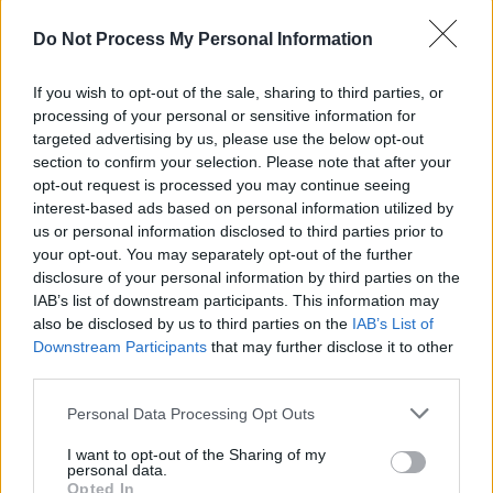
Elon Musk nuirait gravement à Tesla
Do Not Process My Personal Information
selon une étude européenne
If you wish to opt-out of the sale, sharing to third parties, or
Auto Pour Vous
5 août 2026
0
processing of your personal or sensitive information for
targeted advertising by us, please use the below opt-out
section to confirm your selection. Please note that after your
opt-out request is processed you may continue seeing
interest-based ads based on personal information utilized by
us or personal information disclosed to third parties prior to
your opt-out. You may separately opt-out of the further
disclosure of your personal information by third parties on the
IAB’s list of downstream participants. This information may
also be disclosed by us to third parties on the
IAB’s List of
Downstream Participants
that may further disclose it to other
third parties.
Personal Data Processing Opt Outs
Actus Info
I want to opt-out of the Sharing of my
personal data.
Pourquoi le bouton start/stop disparaît
Opted In