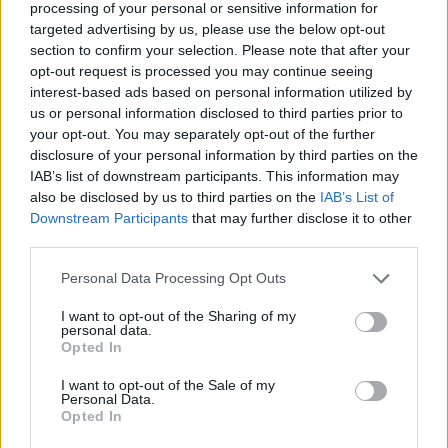
processing of your personal or sensitive information for
targeted advertising by us, please use the below opt-out
section to confirm your selection. Please note that after your
opt-out request is processed you may continue seeing
interest-based ads based on personal information utilized by
us or personal information disclosed to third parties prior to
your opt-out. You may separately opt-out of the further
disclosure of your personal information by third parties on the
IAB’s list of downstream participants. This information may
also be disclosed by us to third parties on the
IAB’s List of
Downstream Participants
that may further disclose it to other
third parties.
Actus Info
Personal Data Processing Opt Outs
Elon Musk nuirait gravement à Tesla
selon une étude européenne
I want to opt-out of the Sharing of my
personal data.
Auto Pour Vous
5 août 2026
0
Opted In
I want to opt-out of the Sale of my
Personal Data.
Opted In