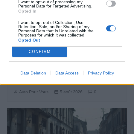
I want to opt-out of processing my
Personal Data for Targeted Advertising.
Opted In
I want to opt-out of Collection, Use,
Retention, Sale, and/or Sharing of my
Personal Data that Is Unrelated with the
Purposes for which it was collected.
Opted Out
CONFIRM
Actus Info
Data Deletion
Data Access
Privacy Policy
Pourquoi le bouton start/stop disparaît
des voitures électriques
Auto Pour Vous
5 août 2026
0