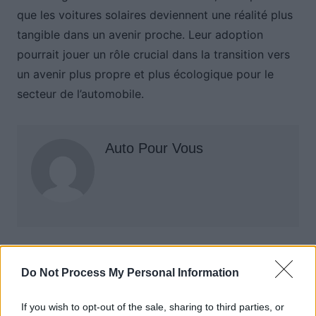
que les voitures solaires deviennent une réalité plus
tangible dans un avenir proche. Leur adoption
pourrait jouer un rôle crucial dans la transition vers
un avenir plus propre et plus écologique pour le
secteur de l’automobile.
Auto Pour Vous
Navigation
Précédent
Suivant
Do Not Process My Personal Information
de
l’article
If you wish to opt-out of the sale, sharing to third parties, or