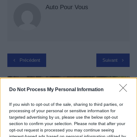
Auto Pour Vous
Navigation
Précédent
Suivant
de
l’article
Do Not Process My Personal Information
If you wish to opt-out of the sale, sharing to third parties, or
processing of your personal or sensitive information for
targeted advertising by us, please use the below opt-out
section to confirm your selection. Please note that after your
opt-out request is processed you may continue seeing
interest-based ads based on personal information utilized by