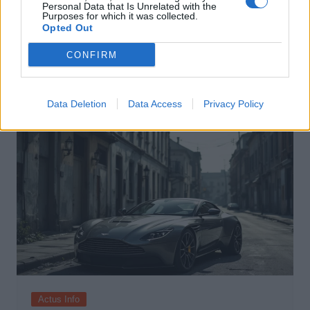
Personal Data that Is Unrelated with the
Actus Info
Purposes for which it was collected.
Opted Out
Pourquoi le bouton start/stop disparaît
CONFIRM
des voitures électriques
Auto Pour Vous
5 août 2026
0
Data Deletion
Data Access
Privacy Policy
Actus Info