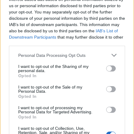
us or personal information disclosed to third parties prior to
your opt-out. You may separately opt-out of the further
Actus Info
disclosure of your personal information by third parties on the
IAB’s list of downstream participants. This information may
Elon Musk nuirait gravement à Tesla
also be disclosed by us to third parties on the
IAB’s List of
selon une étude européenne
Downstream Participants
that may further disclose it to other
third parties.
Auto Pour Vous
5 août 2026
0
Personal Data Processing Opt Outs
I want to opt-out of the Sharing of my
personal data.
Opted In
I want to opt-out of the Sale of my
Personal Data.
Opted In
I want to opt-out of processing my
Personal Data for Targeted Advertising.
Opted In
I want to opt-out of Collection, Use,
Retention, Sale, and/or Sharing of my