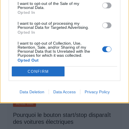
selon une étude européenne
I want to opt-out of the Sale of my
Personal Data.
Opted In
Auto Pour Vous
5 août 2026
0
I want to opt-out of processing my
Personal Data for Targeted Advertising.
Opted In
I want to opt-out of Collection, Use,
Retention, Sale, and/or Sharing of my
Personal Data that Is Unrelated with the
Purposes for which it was collected.
Opted Out
CONFIRM
Data Deletion
Data Access
Privacy Policy
Actus Info
Pourquoi le bouton start/stop disparaît
des voitures électriques