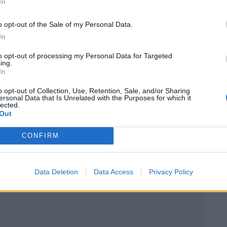
In
o opt-out of the Sale of my Personal Data.
In
to opt-out of processing my Personal Data for Targeted
z préparer votre voiture pour affronter l’hiver en
ing.
In
 vos pneus, de votre liquide de refroidissement, de
o opt-out of Collection, Use, Retention, Sale, and/or Sharing
irage est essentielle pour éviter les problèmes
ersonal Data that Is Unrelated with the Purposes for which it
lected.
 d’urgence à portée de main peut vous aider à faire
Out
ison hivernale.
CONFIRM
 Vous
Data Deletion
Data Access
Privacy Policy