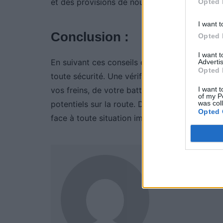
et des provisions de nourriture et d’eau.
Opted 
I want t
Conclusion :
Opted 
I want 
En suivant ces conseils essentiels, vous pouve
Advertis
Opted 
toute sécurité. Une vérification minutieuse de
I want t
vos freins, de votre batterie et de votre écla
of my P
was col
potentiels sur la route. De plus, avoir un kit
Opted 
face à toute situation imprévue pendant la sa
Auto Pour