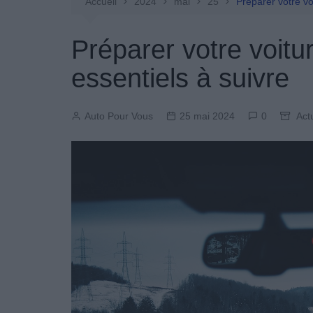
Entretien Automobile
Accueil
2024
mai
25
Préparer votre voi
Pièces Détachées
Préparer votre voitur
Produits Boutique
essentiels à suivre
Auto Pour Vous
25 mai 2024
0
Act