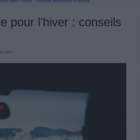
Permis De Conduire
ture pour l’hiver : conseils essentiels à suivre
e pour l’hiver : conseils
us Info