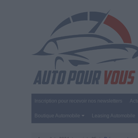
Aller
au
contenu
Inscription pour recevoir nos newsletters
Act
Boutique Automobile
Leasing Automobile
Sécurité Automobile