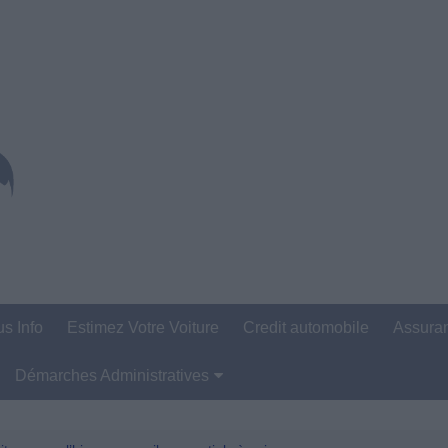
us Info
Estimez Votre Voiture
Credit automobile
Assura
Démarches Administratives
Carte Grise