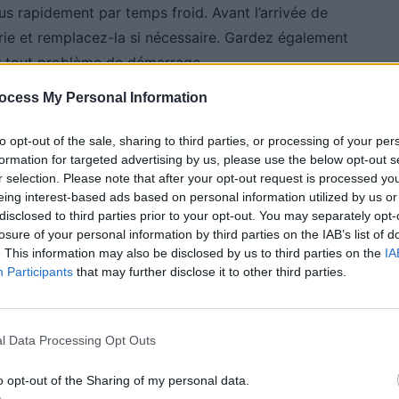
s rapidement par temps froid. Avant l’arrivée de
tterie et remplacez-la si nécessaire. Gardez également
er tout problème de démarrage.
ocess My Personal Information
on éclairage :
to opt-out of the sale, sharing to third parties, or processing of your per
formation for targeted advertising by us, please use the below opt-out s
aison des conditions météorologiques défavorables.
r selection. Please note that after your opt-out request is processed y
 correctement, y compris les feux de croisement, les
eing interest-based ads based on personal information utilized by us or
disclosed to third parties prior to your opt-out. You may separately opt-
ux de freinage. Remplacez les ampoules défectueuses
losure of your personal information by third parties on the IAB’s list of
. This information may also be disclosed by us to third parties on the
IA
Participants
that may further disclose it to other third parties.
ans votre voiture :
l Data Processing Opt Outs
iel d’avoir un
kit d’urgence
dans votre voiture. Ce kit
lampe de poche, des câbles de démarrage, une pelle
o opt-out of the Sharing of my personal data.