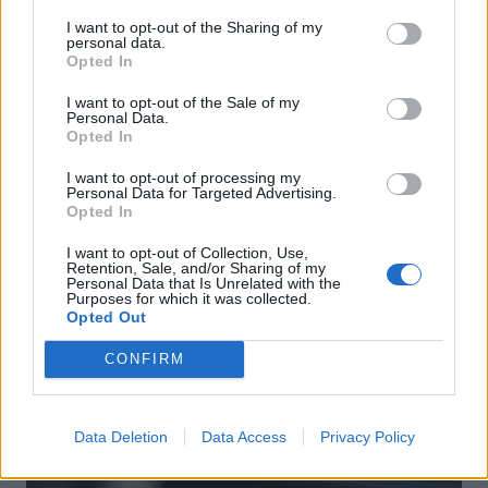
I want to opt-out of the Sharing of my
personal data.
Opted In
I want to opt-out of the Sale of my
Personal Data.
Actus Info
Opted In
Elon Musk nuirait gravement à Tesla
I want to opt-out of processing my
selon une étude européenne
Personal Data for Targeted Advertising.
Opted In
Auto Pour Vous
5 août 2026
0
I want to opt-out of Collection, Use,
Retention, Sale, and/or Sharing of my
Personal Data that Is Unrelated with the
Purposes for which it was collected.
Opted Out
CONFIRM
Data Deletion
Data Access
Privacy Policy