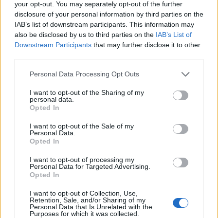
your opt-out. You may separately opt-out of the further
disclosure of your personal information by third parties on the
Elon Musk nuirait gravement à Tesla
IAB’s list of downstream participants. This information may
selon une étude européenne
also be disclosed by us to third parties on the
IAB’s List of
Downstream Participants
that may further disclose it to other
Auto Pour Vous
5 août 2026
0
third parties.
Personal Data Processing Opt Outs
I want to opt-out of the Sharing of my
personal data.
Opted In
I want to opt-out of the Sale of my
Personal Data.
Opted In
I want to opt-out of processing my
Personal Data for Targeted Advertising.
Opted In
I want to opt-out of Collection, Use,
Actus Info
Retention, Sale, and/or Sharing of my
Personal Data that Is Unrelated with the
Purposes for which it was collected.
Pourquoi le bouton start/stop disparaît