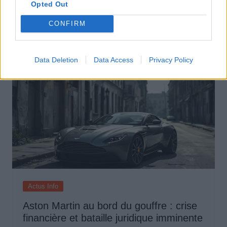
Opted Out
des voitures électriques
CONFIRM
Auto Pour Vous
5 août 2026
0
Data Deletion
Data Access
Privacy Policy
Actus Info
Aston Martin au bord du gouffre : crise
financière et bataille juridique imminente