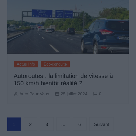
Actus Info
Eco-conduite
Autoroutes : la limitation de vitesse à
150 km/h bientôt réalité ?
Auto Pour Vous
25 juillet 2024
0
Pagination
1
2
3
…
6
Suivant
des