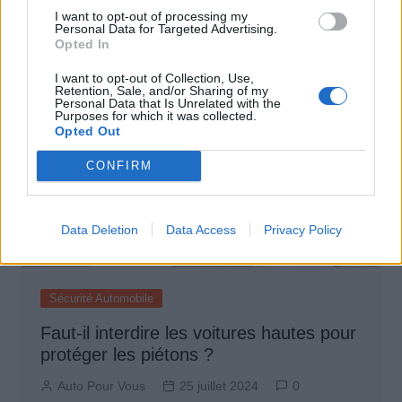
I want to opt-out of processing my
Auto Pour Vous
25 juillet 2024
0
Personal Data for Targeted Advertising.
Opted In
I want to opt-out of Collection, Use,
Retention, Sale, and/or Sharing of my
Personal Data that Is Unrelated with the
Purposes for which it was collected.
Opted Out
CONFIRM
Data Deletion
Data Access
Privacy Policy
Sécurité Automobile
Faut-il interdire les voitures hautes pour
protéger les piétons ?
Auto Pour Vous
25 juillet 2024
0