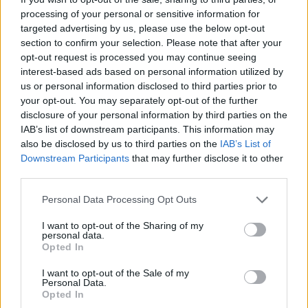
JO 2024 : Tous les Conseils pour
processing of your personal or sensitive information for
Circuler en Voiture
targeted advertising by us, please use the below opt-out
section to confirm your selection. Please note that after your
Auto Pour Vous
30 juillet 2024
0
opt-out request is processed you may continue seeing
interest-based ads based on personal information utilized by
us or personal information disclosed to third parties prior to
your opt-out. You may separately opt-out of the further
disclosure of your personal information by third parties on the
IAB’s list of downstream participants. This information may
also be disclosed by us to third parties on the
IAB’s List of
Downstream Participants
that may further disclose it to other
third parties.
Personal Data Processing Opt Outs
I want to opt-out of the Sharing of my
personal data.
Opted In
Actus Info
I want to opt-out of the Sale of my
Utilisation des Voies de Circulation JO
Personal Data.
Opted In
2024 en France : Règles et Interdictions