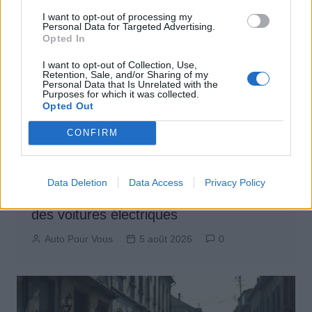
I want to opt-out of processing my
Personal Data for Targeted Advertising.
Opted In
I want to opt-out of Collection, Use,
Retention, Sale, and/or Sharing of my
Personal Data that Is Unrelated with the
Purposes for which it was collected.
Opted Out
CONFIRM
Actus Info
Data Deletion
Data Access
Privacy Policy
Pourquoi le bouton start/stop disparaît
des voitures électriques
Auto Pour Vous
5 août 2026
0