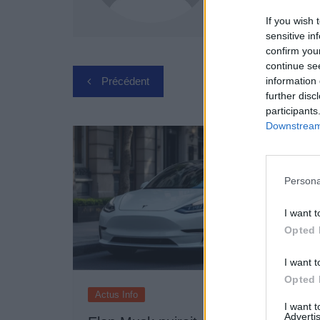
If you wish 
sensitive in
confirm you
continue se
Navigation
information 
Précédent
further disc
de
participants
Downstream 
l’article
Persona
I want t
Opted 
I want t
Opted 
Actus Info
I want 
Advertis