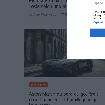
Elon Musk nuirait gravement à
Opted 
Tesla selon une étude européenne
I want t
Auto Pour Vous
5 août 2026
0
of my P
was col
Opted 
Actus Info
Aston Martin au bord du gouffre :
crise financière et bataille juridique