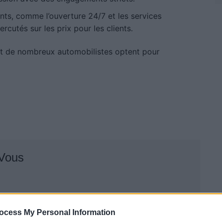
ts, comme l’ouverture 24/7 et les services
rcutés sur les prix pour les clients.
et de nombreux automobilistes optent pour
 Vous
ocess My Personal Information