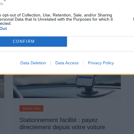
Pourquoi le bouton start/stop
In
disparaît des voitures électriques
o opt-out of Collection, Use, Retention, Sale, and/or Sharing
Auto Pour Vous
5 août 2026
0
ersonal Data that Is Unrelated with the Purposes for which it
lected.
Out
CONFIRM
Data Deletion
Data Access
Privacy Policy
Actus Info
Stationnement facilité : payez
directement depuis votre voiture