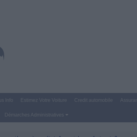
us Info
Estimez Votre Voiture
Credit automobile
Assura
Démarches Administratives
Carte Grise