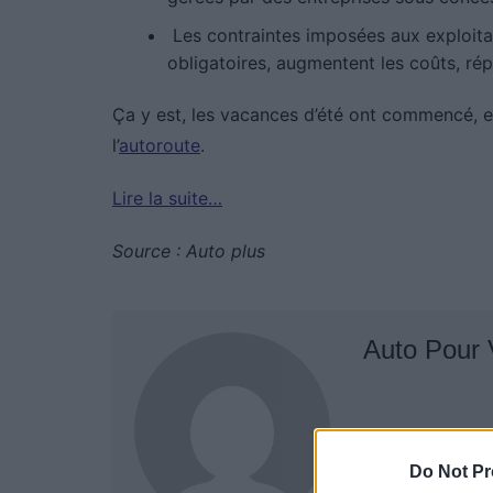
Les contraintes imposées aux exploitan
obligatoires, augmentent les coûts, répe
Ça y est, les vacances d’été ont commencé, 
l’
autoroute
.
Lire la suite…
Source : Auto plus
Auto Pour
Do Not Pr