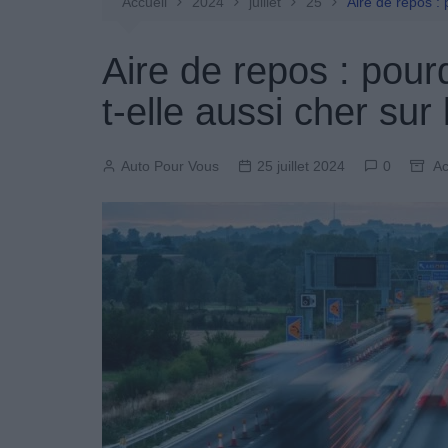
Entretien Automobile
Accueil
2024
juillet
25
Aire de repos : 
Pièces Détachées
Aire de repos : pourq
Produits Boutique
t-elle aussi cher sur 
Auto Pour Vous
25 juillet 2024
0
Ac