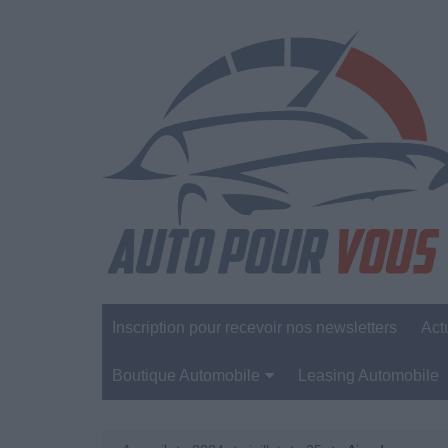
Aller
au
contenu
Inscription pour recevoir nos newsletters
Act
Boutique Automobile
Leasing Automobile
Sécurité Automobile