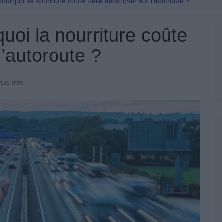
Permis De Conduire
pourquoi la nourriture coûte t-elle aussi cher sur l’autoroute ?
uoi la nourriture coûte
l’autoroute ?
tus Info