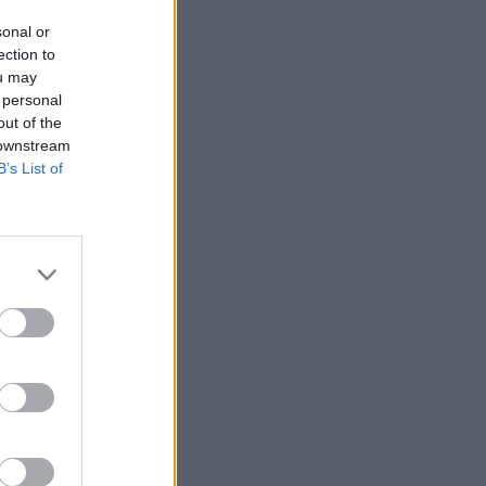
sonal or
ection to
ou may
 personal
out of the
 downstream
B’s List of