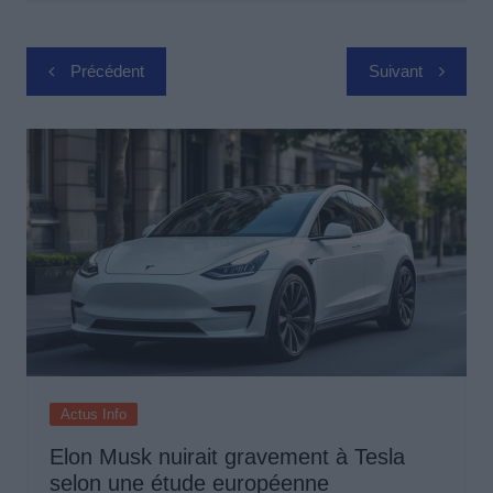
Navigation
Précédent
Suivant
de
l’article
Actus Info
Elon Musk nuirait gravement à Tesla
selon une étude européenne