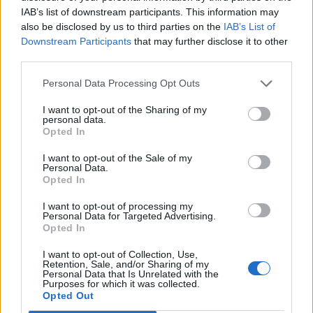
IAB’s list of downstream participants. This information may
also be disclosed by us to third parties on the
IAB’s List of
Downstream Participants
that may further disclose it to other
third parties.
Personal Data Processing Opt Outs
I want to opt-out of the Sharing of my
personal data.
Opted In
I want to opt-out of the Sale of my
Personal Data.
Opted In
I want to opt-out of processing my
Actus Info
Personal Data for Targeted Advertising.
Opted In
Aston Martin au bord du gouffre : crise
financière et bataille juridique imminente
I want to opt-out of Collection, Use,
Retention, Sale, and/or Sharing of my
Personal Data that Is Unrelated with the
Auto Pour Vous
5 août 2026
0
Purposes for which it was collected.
Opted Out