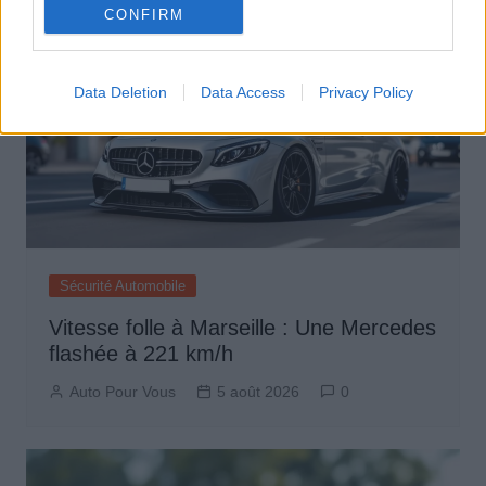
CONFIRM
Data Deletion
Data Access
Privacy Policy
Sécurité Automobile
Vitesse folle à Marseille : Une Mercedes
flashée à 221 km/h
Auto Pour Vous
5 août 2026
0