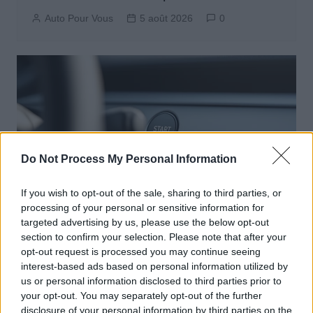
Auto Pour Vous
5 août 2026
0
Do Not Process My Personal Information
If you wish to opt-out of the sale, sharing to third parties, or
processing of your personal or sensitive information for
targeted advertising by us, please use the below opt-out
section to confirm your selection. Please note that after your
Actus Info
opt-out request is processed you may continue seeing
Pourquoi le bouton start/stop disparaît
interest-based ads based on personal information utilized by
des voitures électriques
us or personal information disclosed to third parties prior to
your opt-out. You may separately opt-out of the further
Auto Pour Vous
5 août 2026
0
disclosure of your personal information by third parties on the