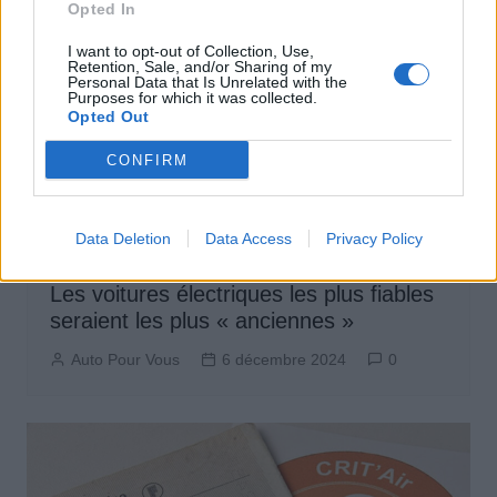
Opted In
I want to opt-out of Collection, Use,
Retention, Sale, and/or Sharing of my
Personal Data that Is Unrelated with the
Purposes for which it was collected.
Opted Out
CONFIRM
Data Deletion
Data Access
Privacy Policy
Achat Automobile
Actus Info
Les voitures électriques les plus fiables
seraient les plus « anciennes »
Auto Pour Vous
6 décembre 2024
0