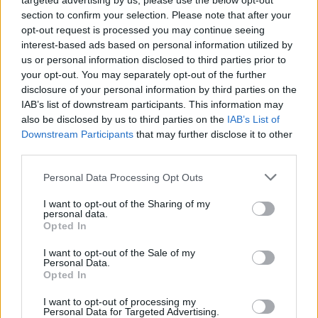
targeted advertising by us, please use the below opt-out
section to confirm your selection. Please note that after your
opt-out request is processed you may continue seeing
interest-based ads based on personal information utilized by
us or personal information disclosed to third parties prior to
your opt-out. You may separately opt-out of the further
disclosure of your personal information by third parties on the
IAB’s list of downstream participants. This information may
also be disclosed by us to third parties on the
IAB’s List of
Downstream Participants
that may further disclose it to other
third parties.
Personal Data Processing Opt Outs
Actus Info
I want to opt-out of the Sharing of my
Le pape François reçoit enfin une
personal data.
Opted In
voiture Mercedes-Benz électrique !
I want to opt-out of the Sale of my
Auto Pour Vous
6 décembre 2024
0
Personal Data.
Opted In
I want to opt-out of processing my
Personal Data for Targeted Advertising.