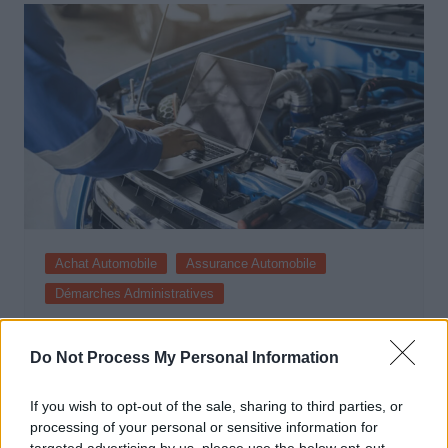
Achat Automobile
Assurance Automobile
Démarches Administratives
Reprogrammation moteur : ce que dit la
loi et les sanctions possibles
Do Not Process My Personal Information
Auto Pour Vous
6 décembre 2024
0
If you wish to opt-out of the sale, sharing to third parties, or
processing of your personal or sensitive information for