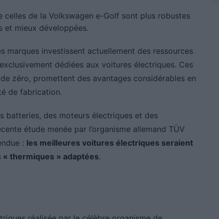
celles de la Volkswagen e-Golf sont plus robustes
s et mieux développées.
es marques investissent actuellement des ressources
exclusivement dédiées aux voitures électriques. Ces
r de zéro, promettent des avantages considérables en
té de fabrication.
s batteries, des moteurs électriques et des
écente étude menée par l’organisme allemand TÜV
endue :
les meilleures voitures électriques seraient
es « thermiques » adaptées
.
ectriques réalisée par le célèbre organisme de