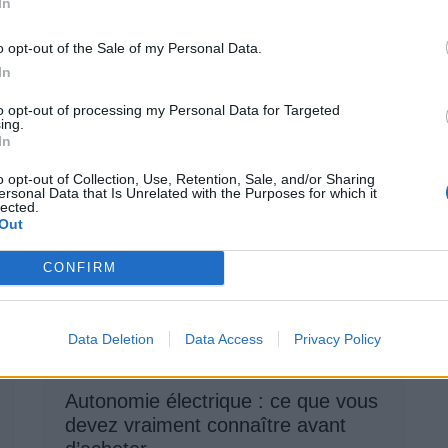
In
o opt-out of the Sale of my Personal Data.
Suivant
In
to opt-out of processing my Personal Data for Targeted
ing.
In
o opt-out of Collection, Use, Retention, Sale, and/or Sharing
ersonal Data that Is Unrelated with the Purposes for which it
lected.
Out
CONFIRM
Data Deletion
Data Access
Privacy Policy
Achat Automobile
Autonomie électrique : ce que vous
devez vraiment connaître avant