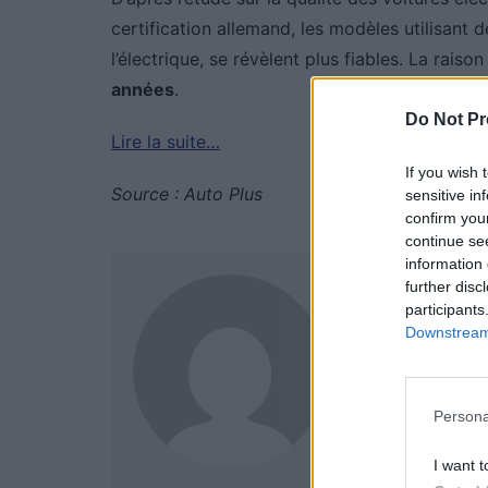
certification allemand, les modèles utilisant 
l’électrique, se révèlent plus fiables. La raiso
années
.
Do Not Pr
Lire la suite…
If you wish 
Source : Auto Plus
sensitive in
confirm you
continue se
information 
Auto Pour
further disc
participants
Downstream 
Persona
I want t