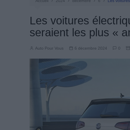
Entretien Automobile
Accueil
2024
décembre
6
Les voitures
Pièces Détachées
Les voitures électriq
Produits Boutique
seraient les plus « 
Auto Pour Vous
6 décembre 2024
0