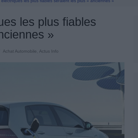
Permis De Conduire
 électriques les plus fiables seraient les plus « anciennes »
ues les plus fiables
anciennes »
Achat Automobile
,
Actus Info