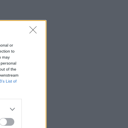
sonal or
ection to
ou may
 personal
out of the
 downstream
B’s List of