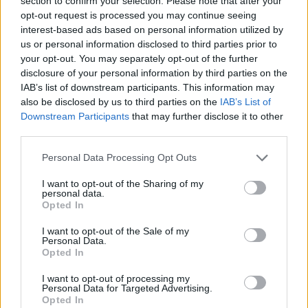
section to confirm your selection. Please note that after your
opt-out request is processed you may continue seeing
interest-based ads based on personal information utilized by
us or personal information disclosed to third parties prior to
your opt-out. You may separately opt-out of the further
Achat Automobile
disclosure of your personal information by third parties on the
Denza Z9S : la voiture électrique qui
IAB’s list of downstream participants. This information may
atteint 1100 km d’autonomie
also be disclosed by us to third parties on the
IAB’s List of
Downstream Participants
that may further disclose it to other
Auto Pour Vous
5 août 2026
0
third parties.
Personal Data Processing Opt Outs
I want to opt-out of the Sharing of my
personal data.
Opted In
I want to opt-out of the Sale of my
Personal Data.
Opted In
I want to opt-out of processing my
Personal Data for Targeted Advertising.
Opted In