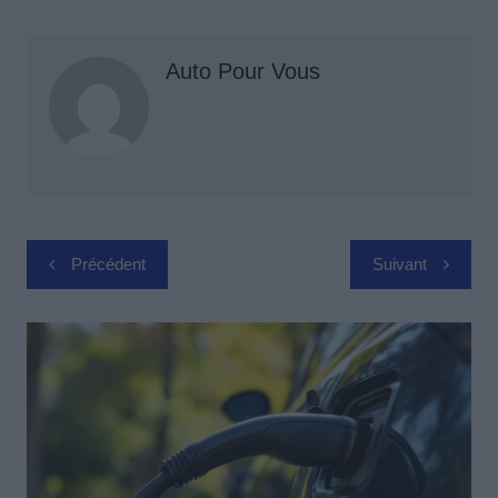
Auto Pour Vous
Navigation
Précédent
Suivant
de
l’article