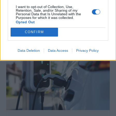
I want to opt-out of Collection, Use,
Retention, Sale, and/or Sharing of my
Démarches Administratives
Personal Data that Is Unrelated with the
Purposes for which it was collected.
Opted Out
Plus de la moitié des voitures neuves
taxées en France en 2026
CONFIRM
Auto Pour Vous
5 août 2026
0
Data Deletion
Data Access
Privacy Policy