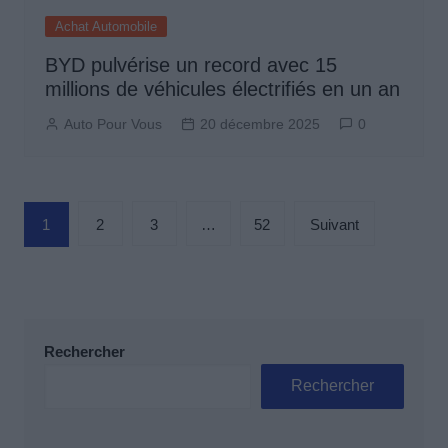
Achat Automobile
BYD pulvérise un record avec 15
millions de véhicules électrifiés en un an
Auto Pour Vous
20 décembre 2025
0
Pagination
1
2
3
…
52
Suivant
des
publications
Rechercher
Rechercher