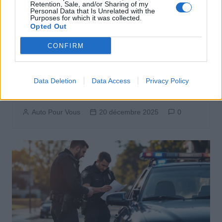
Retention, Sale, and/or Sharing of my
Personal Data that Is Unrelated with the
Purposes for which it was collected.
Opted Out
CONFIRM
Sécurité Automobile
Controle Technique:Les voitures sans
Data Deletion
Data Access
Privacy Policy
permis négligées, un danger caché en
2025
Auto Pour Vous
20 décembre 2025
0