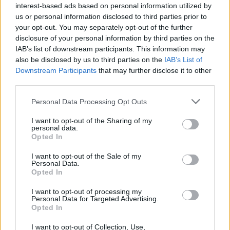
interest-based ads based on personal information utilized by
us or personal information disclosed to third parties prior to
your opt-out. You may separately opt-out of the further
disclosure of your personal information by third parties on the
IAB’s list of downstream participants. This information may
Sécurité Automobile
also be disclosed by us to third parties on the
IAB’s List of
Downstream Participants
that may further disclose it to other
Découverte aux États-Unis : des
third parties.
lumières bleues révolutionnent la
Personal Data Processing Opt Outs
circulation
I want to opt-out of the Sharing of my
Auto Pour Vous
20 décembre 2025
0
personal data.
Opted In
I want to opt-out of the Sale of my
Personal Data.
Opted In
I want to opt-out of processing my
Personal Data for Targeted Advertising.
Opted In
I want to opt-out of Collection, Use,