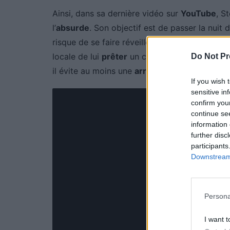
Ainsi, dans sa dernière vidéo sur
YouTube
, S
l’
absurde
. Son objectif est de passer la nuit
risque de se faire réveiller brutalement par
un
locale de lui
prêter
un camion pour la nuit. Ce
Do Not Pr
il évite au moins une
arrestation
pour intrusio
If you wish 
sensitive in
confirm you
continue se
information 
further disc
participants
Downstream 
Persona
I want t