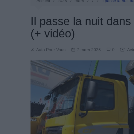
Entretien Automobile
Accueil
2025
mars
7
Il passe la nuit 
Pièces Détachées
Il passe la nuit dan
Produits Boutique
(+ vidéo)
Auto Pour Vous
7 mars 2025
0
Act