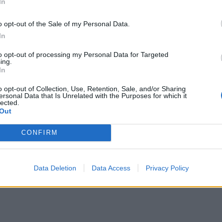
In
o opt-out of the Sale of my Personal Data.
In
to opt-out of processing my Personal Data for Targeted
ing.
In
o opt-out of Collection, Use, Retention, Sale, and/or Sharing
re, mais
plutôt efficace. Steve s’est contenté
ersonal Data that Is Unrelated with the Purposes for which it
lected.
res campeurs extrêmement bien équipés qui
Out
 de tente sophistiquée ni de réchaud dernier cri,
CONFIRM
’appoint et
un four à pizza
alimenté par des
e mieux qu’une
pizza
pour passer la nuit dans un
Data Deletion
Data Access
Privacy Policy