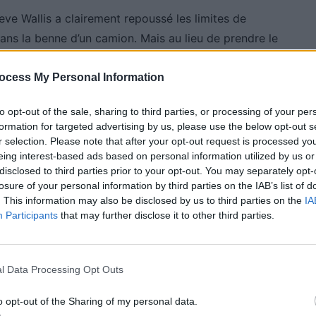
teve Wallis a clairement repoussé les limites de
 dans la benne d’un camion. Mais au lieu de prendre le
 chauffeur
, il a réussi à convaincre une entreprise
rtains peuvent considérer que c’est de la triche, mais
ocess My Personal Information
n illégale.
to opt-out of the sale, sharing to third parties, or processing of your per
formation for targeted advertising by us, please use the below opt-out s
r selection. Please note that after your opt-out request is processed y
eing interest-based ads based on personal information utilized by us or
disclosed to third parties prior to your opt-out. You may separately opt-
losure of your personal information by third parties on the IAB’s list of
. This information may also be disclosed by us to third parties on the
IA
Participants
that may further disclose it to other third parties.
l Data Processing Opt Outs
o opt-out of the Sharing of my personal data.