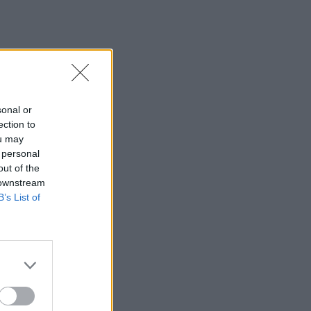
sonal or
ection to
ou may
 personal
out of the
 downstream
B’s List of