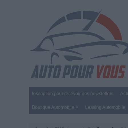
Aller
au
contenu
Inscription pour recevoir nos newsletters
Act
Boutique Automobile
Leasing Automobile
Sécurité Automobile