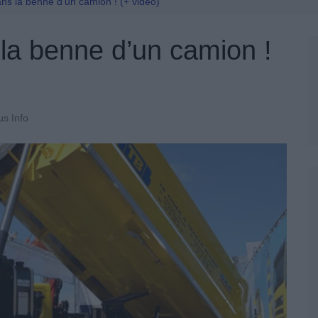
Permis De Conduire
dans la benne d’un camion ! (+ vidéo)
s la benne d’un camion !
us Info