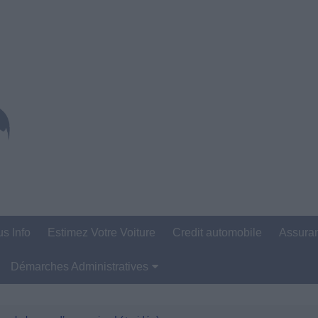
us Info
Estimez Votre Voiture
Credit automobile
Assura
Démarches Administratives
Carte Grise