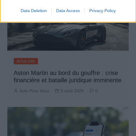
Data Deletion
Data Access
Privacy Policy
Actus Info
Aston Martin au bord du gouffre : crise
financière et bataille juridique imminente
Auto Pour Vous
5 août 2026
0