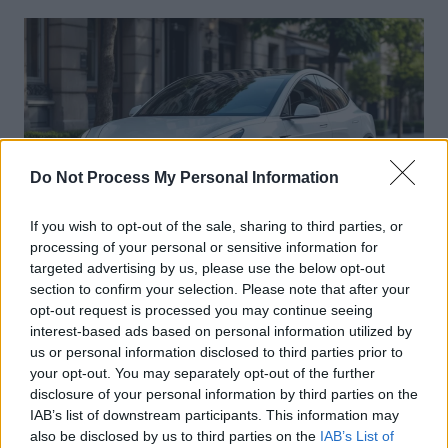
l’article
Do Not Process My Personal Information
If you wish to opt-out of the sale, sharing to third parties, or
processing of your personal or sensitive information for
targeted advertising by us, please use the below opt-out
Actus Info
section to confirm your selection. Please note that after your
opt-out request is processed you may continue seeing
Elon Musk nuirait gravement à Tesla
interest-based ads based on personal information utilized by
selon une étude européenne
us or personal information disclosed to third parties prior to
your opt-out. You may separately opt-out of the further
Auto Pour Vous
5 août 2026
0
disclosure of your personal information by third parties on the
IAB’s list of downstream participants. This information may
also be disclosed by us to third parties on the
IAB’s List of