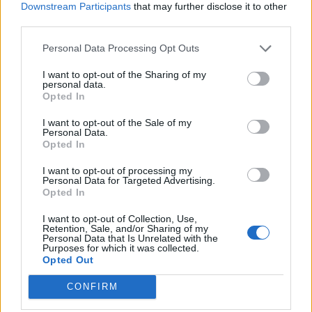
Downstream Participants
that may further disclose it to other
third parties.
Personal Data Processing Opt Outs
I want to opt-out of the Sharing of my
personal data.
Opted In
I want to opt-out of the Sale of my
Personal Data.
Opted In
Actus Info
I want to opt-out of processing my
Personal Data for Targeted Advertising.
Pourquoi le bouton start/stop disparaît
Opted In
des voitures électriques
I want to opt-out of Collection, Use,
Retention, Sale, and/or Sharing of my
Auto Pour Vous
5 août 2026
0
Personal Data that Is Unrelated with the
Purposes for which it was collected.
Opted Out
CONFIRM