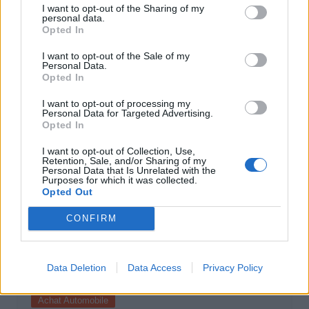
I want to opt-out of the Sharing of my
personal data.
Achat Automobile
Opted In
Denza Z9S : la voiture électrique qui
I want to opt-out of the Sale of my
atteint 1100 km d’autonomie
Personal Data.
Opted In
Auto Pour Vous
5 août 2026
0
I want to opt-out of processing my
Personal Data for Targeted Advertising.
Opted In
I want to opt-out of Collection, Use,
Retention, Sale, and/or Sharing of my
Personal Data that Is Unrelated with the
Purposes for which it was collected.
Opted Out
CONFIRM
Data Deletion
Data Access
Privacy Policy
Achat Automobile