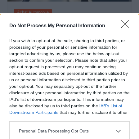
Achat Automobile
Autonomie électrique : ce que vous
Do Not Process My Personal Information
devez vraiment connaître avant
d’acheter
If you wish to opt-out of the sale, sharing to third parties, or
processing of your personal or sensitive information for
Auto Pour Vous
5 août 2026
0
targeted advertising by us, please use the below opt-out
section to confirm your selection. Please note that after your
opt-out request is processed you may continue seeing
interest-based ads based on personal information utilized by
us or personal information disclosed to third parties prior to
your opt-out. You may separately opt-out of the further
disclosure of your personal information by third parties on the
IAB’s list of downstream participants. This information may
also be disclosed by us to third parties on the
IAB’s List of
Downstream Participants
that may further disclose it to other
third parties.
Personal Data Processing Opt Outs