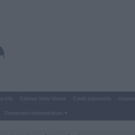
us Info
Estimez Votre Voiture
Credit automobile
Assura
Démarches Administratives
Carte Grise