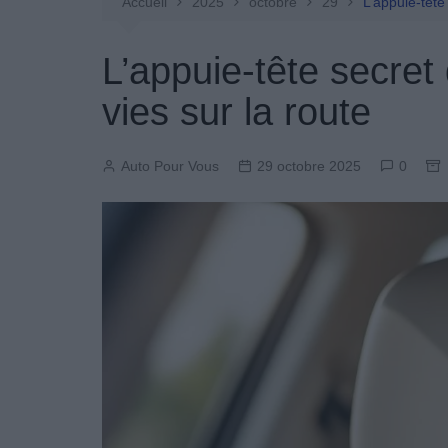
Entretien Automobile
Accueil
2025
octobre
29
L’appuie-tête
Pièces Détachées
L’appuie-tête secret
Produits Boutique
vies sur la route
Auto Pour Vous
29 octobre 2025
0