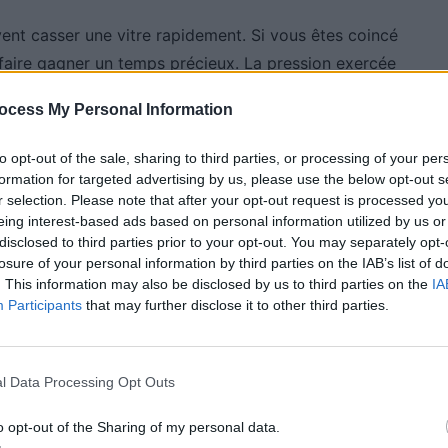
vent casser une vitre rapidement. Si vous êtes coincé
faire gagner un temps précieux. La pression exercée
rre plus facilement qu’un coup de pied. Cette astuce
ocess My Personal Information
rtir rapidement est nécessaire.
to opt-out of the sale, sharing to third parties, or processing of your per
formation for targeted advertising by us, please use the below opt-out s
 en cas de besoin
r selection. Please note that after your opt-out request is processed y
eing interest-based ads based on personal information utilized by us or
disclosed to third parties prior to your opt-out. You may separately opt-
ccéder rapidement à l’extérieur du véhicule. Elle peut
losure of your personal information by third parties on the IAB’s list of
es tiges comme levier ou à maintenir les fenêtres ou
. This information may also be disclosed by us to third parties on the
IA
n véritable couteau suisse de l’urgence.
Participants
that may further disclose it to other third parties.
ette astuce ne remplace pas l’appel aux secours ou
lème, il faut d’abord se mettre en sécurité, alerter
l Data Processing Opt Outs
e ces petits gestes permet de rester plus serein face à
o opt-out of the Sharing of my personal data.