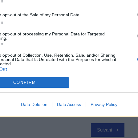
In
tête peut servir à d’autres fins, comme faire levier
o opt-out of the Sale of my Personal Data.
e ouverte. C’est un outil simple, mais potentiellement
In
to opt-out of processing my Personal Data for Targeted
ing.
In
 Vous
o opt-out of Collection, Use, Retention, Sale, and/or Sharing
ersonal Data that Is Unrelated with the Purposes for which it
lected.
Out
CONFIRM
Data Deletion
Data Access
Privacy Policy
Suivant