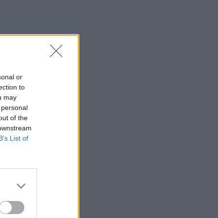
sonal or
ection to
ou may
 personal
out of the
 downstream
B’s List of