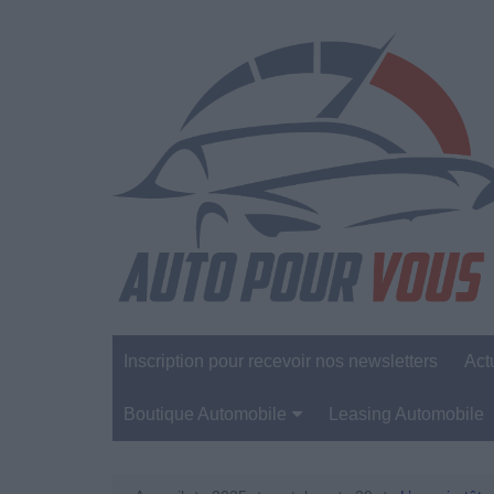
Aller
au
contenu
Inscription pour recevoir nos newsletters
Act
Boutique Automobile
Leasing Automobile
Sécurité Automobile