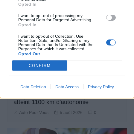
Opted In
I want to opt-out of processing my
Personal Data for Targeted Advertising.
Opted In
I want to opt-out of Collection, Use,
Retention, Sale, and/or Sharing of my
Personal Data that Is Unrelated with the
Purposes for which it was collected.
Opted Out
CONFIRM
Achat Automobile
Data Deletion
Data Access
Privacy Policy
Denza Z9S : la voiture électrique qui
atteint 1100 km d’autonomie
Auto Pour Vous
5 août 2026
0