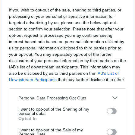
de
l’article
If you wish to opt-out of the sale, sharing to third parties, or
processing of your personal or sensitive information for
targeted advertising by us, please use the below opt-out
section to confirm your selection. Please note that after your
opt-out request is processed you may continue seeing
interest-based ads based on personal information utilized by
us or personal information disclosed to third parties prior to
your opt-out. You may separately opt-out of the further
disclosure of your personal information by third parties on the
IAB’s list of downstream participants. This information may
also be disclosed by us to third parties on the
IAB’s List of
Downstream Participants
that may further disclose it to other
third parties.
Achat Automobile
Personal Data Processing Opt Outs
Autonomie électrique : ce que vous
devez vraiment connaître avant
I want to opt-out of the Sharing of my
d’acheter
personal data.
Opted In
Auto Pour Vous
5 août 2026
0
I want to opt-out of the Sale of my
Personal Data.