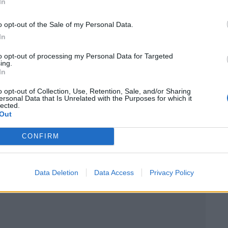
In
te. Avec une batterie de 81,4 kWh, elle promet une
o opt-out of the Sale of my Personal Data.
In
to opt-out of processing my Personal Data for Targeted
ing.
In
de l’Année 2026 aura lieu lors du salon de Bruxelles,
o opt-out of Collection, Use, Retention, Sale, and/or Sharing
ersonal Data that Is Unrelated with the Purposes for which it
lected.
Out
CONFIRM
 Vous
Data Deletion
Data Access
Privacy Policy