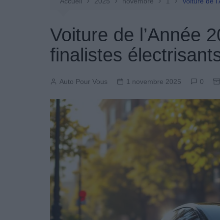
Entretien Automobile
Accueil
2025
novembre
1
Voiture de l
Pièces Détachées
Voiture de l’Année 2
Produits Boutique
finalistes électrisant
Auto Pour Vous
1 novembre 2025
0