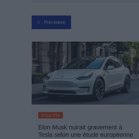
Navigation
Précédent
de
l’article
Actus Info
Elon Musk nuirait gravement à
Tesla selon une étude européenne