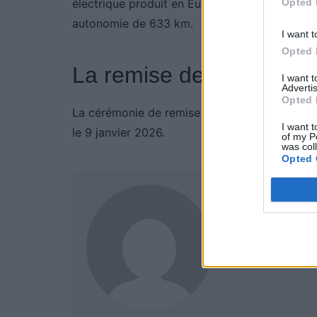
Opted 
électrique produit en Europe, complète la lis
autonomie de 633 km.
I want t
Opted 
La remise des prix
I want 
Advertis
Opted 
La cérémonie de remise du prix de la Voiture 
I want t
le 9 janvier 2026.
of my P
was col
Opted 
Auto Pour