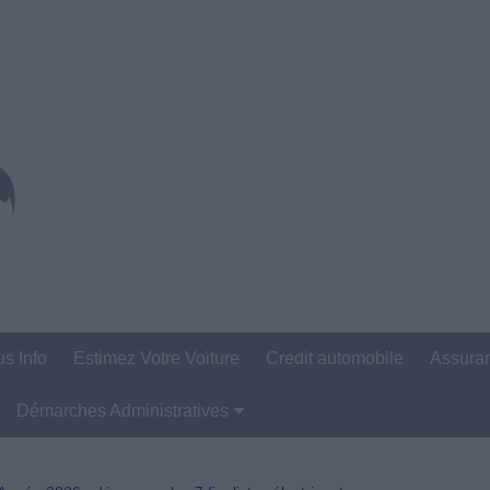
us Info
Estimez Votre Voiture
Credit automobile
Assura
Démarches Administratives
Carte Grise