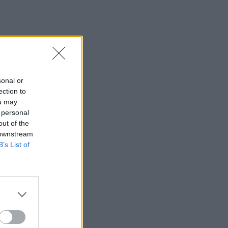
sonal or
ection to
ou may
 personal
out of the
 downstream
B’s List of