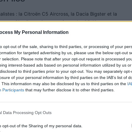
alistes : la Citroën C5 Aircross, la Dacia Bigster et la
e que Citroën atteint cette étape. Le C5 Aircross a
 routières et son confort. Dacia aussi revient avec le
ocess My Personal Information
qualité-prix. Renault, quant à elle, participe pour la
e véhicules ayant déjà été finalistes ou vainqueurs
to opt-out of the sale, sharing to third parties, or processing of your per
formation for targeted advertising by us, please use the below opt-out s
r selection. Please note that after your opt-out request is processed y
eing interest-based ads based on personal information utilized by us or
disclosed to third parties prior to your opt-out. You may separately opt-
nstructeurs
losure of your personal information by third parties on the IAB’s list of
. This information may also be disclosed by us to third parties on the
IA
Participants
that may further disclose it to other third parties.
on SUV électrique Elroq, salué pour sa cohérence.
nda, une citadine partagée avec la plateforme de la
 ou essence. L’Allemagne est représentée par la
l Data Processing Opt Outs
électrique dotée d’une plateforme 800 V, capable de
tteindre 792 km. Enfin, la Kia EV4, un crossover
o opt-out of the Sharing of my personal data.