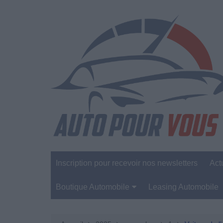
Aller
au
contenu
Inscription pour recevoir nos newsletters
Act
Boutique Automobile
Leasing Automobile
Sécurité Automobile