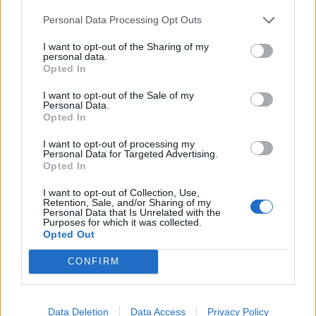
Personal Data Processing Opt Outs
I want to opt-out of the Sharing of my
personal data.
Opted In
Achat Automobile
I want to opt-out of the Sale of my
Personal Data.
Opted In
Denza Z9S : la voiture électrique qui
atteint 1100 km d’autonomie
I want to opt-out of processing my
Personal Data for Targeted Advertising.
Auto Pour Vous
5 août 2026
0
Opted In
I want to opt-out of Collection, Use,
Retention, Sale, and/or Sharing of my
Personal Data that Is Unrelated with the
Purposes for which it was collected.
Opted Out
CONFIRM
Data Deletion
Data Access
Privacy Policy