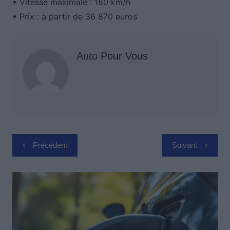
• Vitesse maximale : 180 km/h
• Prix : à partir de 36 870 euros
Auto Pour Vous
Navigation
Précédent
Suivant
de
l’article