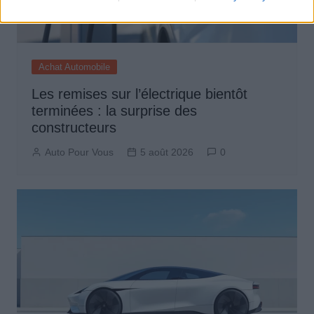
Achat Automobile
Les remises sur l’électrique bientôt
terminées : la surprise des
constructeurs
Auto Pour Vous
5 août 2026
0