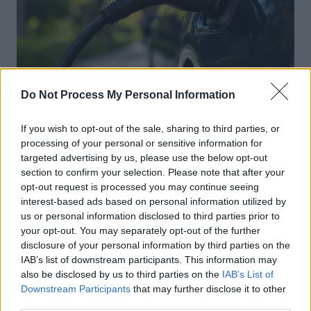
Do Not Process My Personal Information
Achat Automobile
Autonomie électrique : ce que vous
If you wish to opt-out of the sale, sharing to third parties, or
processing of your personal or sensitive information for
devez vraiment connaître avant
targeted advertising by us, please use the below opt-out
d’acheter
section to confirm your selection. Please note that after your
Auto Pour Vous
5 août 2026
0
opt-out request is processed you may continue seeing
interest-based ads based on personal information utilized by
us or personal information disclosed to third parties prior to
your opt-out. You may separately opt-out of the further
disclosure of your personal information by third parties on the
IAB’s list of downstream participants. This information may
also be disclosed by us to third parties on the
IAB’s List of
Downstream Participants
that may further disclose it to other
third parties.