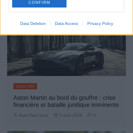
CONFIRM
Data Deletion
Data Access
Privacy Policy
Actus Info
Aston Martin au bord du gouffre : crise
financière et bataille juridique imminente
Auto Pour Vous
5 août 2026
0