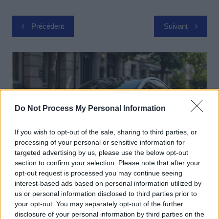
Navigation
Précédent
Suivant
de
l’article
Do Not Process My Personal Information
If you wish to opt-out of the sale, sharing to third parties, or
processing of your personal or sensitive information for
targeted advertising by us, please use the below opt-out
section to confirm your selection. Please note that after your
opt-out request is processed you may continue seeing
Actus Info
interest-based ads based on personal information utilized by
us or personal information disclosed to third parties prior to
Elon Musk nuirait gravement à Tesla
your opt-out. You may separately opt-out of the further
selon une étude européenne
disclosure of your personal information by third parties on the