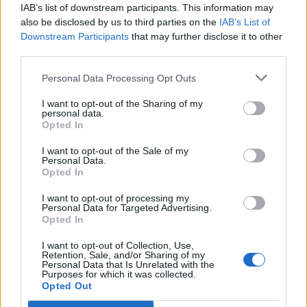
IAB’s list of downstream participants. This information may
Auto Pour Vous
5 août 2026
0
also be disclosed by us to third parties on the
IAB’s List of
Downstream Participants
that may further disclose it to other
third parties.
Personal Data Processing Opt Outs
I want to opt-out of the Sharing of my
personal data.
Opted In
I want to opt-out of the Sale of my
Personal Data.
Opted In
I want to opt-out of processing my
Personal Data for Targeted Advertising.
Opted In
Actus Info
I want to opt-out of Collection, Use,
Pourquoi le bouton start/stop disparaît
Retention, Sale, and/or Sharing of my
Personal Data that Is Unrelated with the
des voitures électriques
Purposes for which it was collected.
Opted Out
Auto Pour Vous
5 août 2026
0