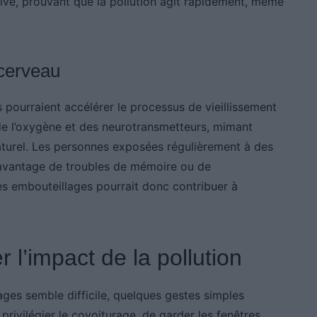
ive, prouvant que la pollution agit rapidement, même
 cerveau
pourraient accélérer le processus de vieillissement
n de l’oxygène et des neurotransmetteurs, mimant
naturel. Les personnes exposées régulièrement à des
davantage de troubles de mémoire ou de
es embouteillages pourrait donc contribuer à
r l’impact de la pollution
ges semble difficile, quelques gestes simples
e privilégier le covoiturage, de garder les fenêtres