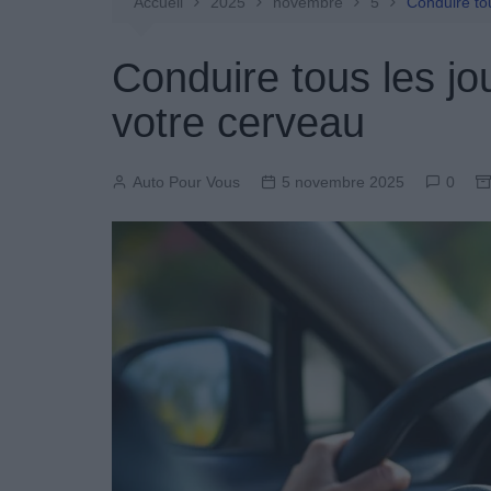
Entretien Automobile
Accueil
2025
novembre
5
Conduire tou
Pièces Détachées
Conduire tous les jou
Produits Boutique
votre cerveau
Auto Pour Vous
5 novembre 2025
0