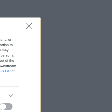
sonal or
ection to
ou may
 personal
out of the
 downstream
B’s List of