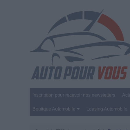
Aller
au
contenu
Inscription pour recevoir nos newsletters
Act
Boutique Automobile
Leasing Automobile
Sécurité Automobile