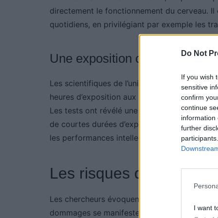
directement le fonctionnement du cerveau. I
quotidiens, en privilégiant par exemple les tr
Do Not Pr
Une exposition courte mais ef
If you wish 
Les scientifiques de l’université de Colombie
sensitive in
heures d’exposition aux gaz d’échappement die
confirm you
continue se
Les tests ont révélé une baisse notable de la
information 
de courtes durées d’exposition répétée peuven
further disc
les performances intellectuelles.
participants
Downstream 
Les risques de lésions c
Persona
Les chercheurs évoquent la possibilité de lés
I want t
dommages se manifesteraient par des troubles