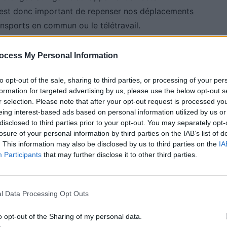
l est donc important de repenser nos déplacements
ansports en commun ou le télétravail.
ocess My Personal Information
ficace
to opt-out of the sale, sharing to third parties, or processing of your per
-Britannique et de Victoria ont montré que deux
formation for targeted advertising by us, please use the below opt-out s
sel suffisent à perturber les fonctions cognitives.
r selection. Please note that after your opt-out request is processed y
eing interest-based ads based on personal information utilized by us or
 concentration et des capacités de réflexion. Même
disclosed to third parties prior to your opt-out. You may separately opt-
t avoir des effets durables sur la santé mentale et
losure of your personal information by third parties on the IAB’s list of
. This information may also be disclosed by us to third parties on the
IA
Participants
that may further disclose it to other third parties.
érébrales irréversibles
l Data Processing Opt Outs
ions cérébrales qui pourraient être permanentes. Ces
o opt-out of the Sharing of my personal data.
 de la mémoire, une fatigue cognitive accrue et une