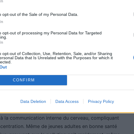
In
particules fines du diesel provoque un stress oxydatif
des tissus neuronaux. Ces résultats soulignent
o opt-out of the Sale of my Personal Data.
on routière, notamment pour ceux qui passent plusieurs
In
vertes.
to opt-out of processing my Personal Data for Targeted
ing.
In
onnectivité cérébrale en
o opt-out of Collection, Use, Retention, Sale, and/or Sharing
ersonal Data that Is Unrelated with the Purposes for which it
lected.
Out
CONFIRM
es effets rapides
rs ont observé une baisse importante de la
Data Deletion
Data Access
Privacy Policy
eau après une courte exposition aux gaz
 à la communication interne du cerveau, compliquant
oncentration. Même de jeunes adultes en bonne santé