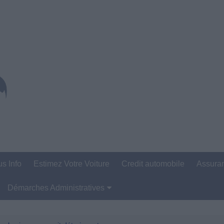
us Info
Estimez Votre Voiture
Credit automobile
Assura
Démarches Administratives
Carte Grise