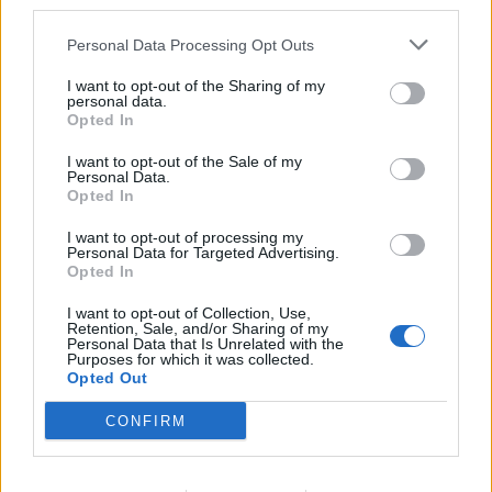
third parties.
Personal Data Processing Opt Outs
I want to opt-out of the Sharing of my
personal data.
Opted In
I want to opt-out of the Sale of my
Personal Data.
Sécurité Automobile
Opted In
Vitesse folle à Marseille : Une Mercedes
I want to opt-out of processing my
Personal Data for Targeted Advertising.
flashée à 221 km/h
Opted In
Auto Pour Vous
5 août 2026
0
I want to opt-out of Collection, Use,
Retention, Sale, and/or Sharing of my
Personal Data that Is Unrelated with the
Purposes for which it was collected.
Opted Out
CONFIRM