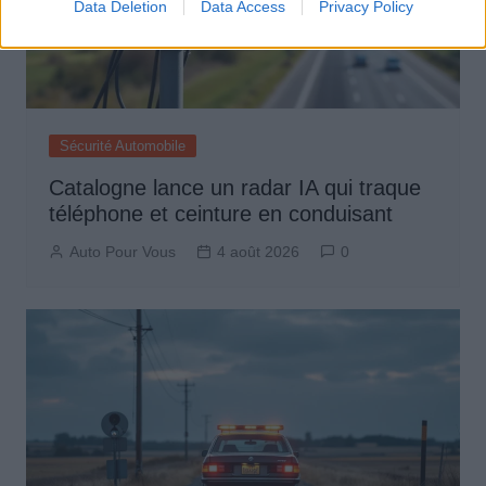
Data Deletion
Data Access
Privacy Policy
Sécurité Automobile
Catalogne lance un radar IA qui traque
téléphone et ceinture en conduisant
Auto Pour Vous
4 août 2026
0