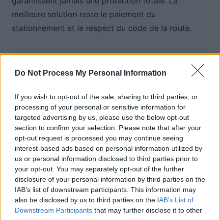
garantissent jamais une protection totale. La
meilleure solution reste le paiement du
stationnement et le respect du code de la route.
Auto Pour Vous
Do Not Process My Personal Information
If you wish to opt-out of the sale, sharing to third parties, or
processing of your personal or sensitive information for
targeted advertising by us, please use the below opt-out
section to confirm your selection. Please note that after your
opt-out request is processed you may continue seeing
Navigation
interest-based ads based on personal information utilized by
Précédent
Suivant
us or personal information disclosed to third parties prior to
de
your opt-out. You may separately opt-out of the further
l’article
disclosure of your personal information by third parties on the
IAB’s list of downstream participants. This information may
also be disclosed by us to third parties on the
IAB’s List of
Downstream Participants
that may further disclose it to other