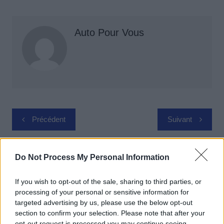
Auto Pour Vous
Navigation
Précédent
Suivant
de
l’article
Do Not Process My Personal Information
If you wish to opt-out of the sale, sharing to third parties, or
processing of your personal or sensitive information for
targeted advertising by us, please use the below opt-out
section to confirm your selection. Please note that after your
opt-out request is processed you may continue seeing