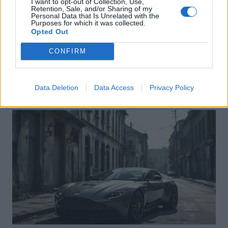
I want to opt-out of Collection, Use,
Retention, Sale, and/or Sharing of my
Personal Data that Is Unrelated with the
Purposes for which it was collected.
Opted Out
Actus Info
Pourquoi le bouton start/stop disparaît
CONFIRM
des voitures électriques
Auto Pour Vous
5 août 2026
0
Data Deletion
Data Access
Privacy Policy