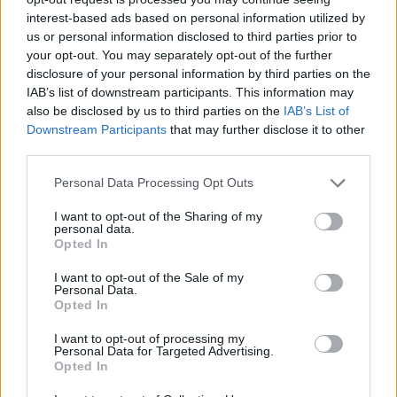
interest-based ads based on personal information utilized by
us or personal information disclosed to third parties prior to
your opt-out. You may separately opt-out of the further
disclosure of your personal information by third parties on the
Actus Info
IAB’s list of downstream participants. This information may
also be disclosed by us to third parties on the
IAB’s List of
Elon Musk nuirait gravement à Tesla
Downstream Participants
that may further disclose it to other
selon une étude européenne
third parties.
Auto Pour Vous
5 août 2026
0
Personal Data Processing Opt Outs
I want to opt-out of the Sharing of my
personal data.
Opted In
I want to opt-out of the Sale of my
Personal Data.
Opted In
I want to opt-out of processing my
Personal Data for Targeted Advertising.
Opted In