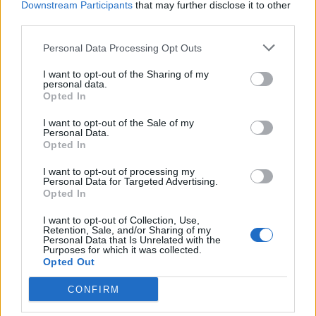
Downstream Participants
that may further disclose it to other
third parties.
Personal Data Processing Opt Outs
I want to opt-out of the Sharing of my
personal data.
Opted In
I want to opt-out of the Sale of my
Personal Data.
Opted In
Actus Info
I want to opt-out of processing my
Personal Data for Targeted Advertising.
Pourquoi le bouton start/stop disparaît
Opted In
des voitures électriques
I want to opt-out of Collection, Use,
Retention, Sale, and/or Sharing of my
Auto Pour Vous
5 août 2026
0
Personal Data that Is Unrelated with the
Purposes for which it was collected.
Opted Out
CONFIRM