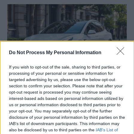
l’article
Do Not Process My Personal Information
If you wish to opt-out of the sale, sharing to third parties, or
processing of your personal or sensitive information for
targeted advertising by us, please use the below opt-out
Actus Info
section to confirm your selection. Please note that after your
opt-out request is processed you may continue seeing
Elon Musk nuirait gravement à Tesla
interest-based ads based on personal information utilized by
selon une étude européenne
us or personal information disclosed to third parties prior to
your opt-out. You may separately opt-out of the further
Auto Pour Vous
5 août 2026
0
disclosure of your personal information by third parties on the
IAB’s list of downstream participants. This information may
also be disclosed by us to third parties on the
IAB’s List of