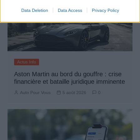
Data Deletion
Data Access
Privacy Policy
Actus Info
Aston Martin au bord du gouffre : crise
financière et bataille juridique imminente
Auto Pour Vous
5 août 2026
0