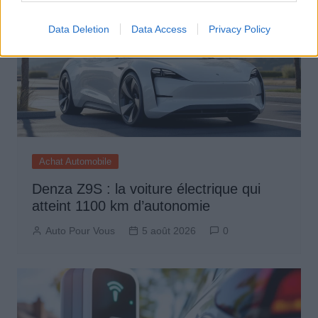
Data Deletion
Data Access
Privacy Policy
Achat Automobile
Denza Z9S : la voiture électrique qui
atteint 1100 km d’autonomie
Auto Pour Vous
5 août 2026
0