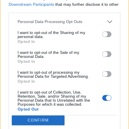
Downstream Participants
that may further disclose it to other
third parties.
Personal Data Processing Opt Outs
I want to opt-out of the Sharing of my
personal data.
Opted In
I want to opt-out of the Sale of my
Personal Data.
Opted In
Achat Automobile
I want to opt-out of processing my
Personal Data for Targeted Advertising.
Autonomie électrique : ce que vous
Opted In
devez vraiment connaître avant
I want to opt-out of Collection, Use,
d’acheter
Retention, Sale, and/or Sharing of my
Personal Data that Is Unrelated with the
Purposes for which it was collected.
Auto Pour Vous
5 août 2026
0
Opted Out
CONFIRM