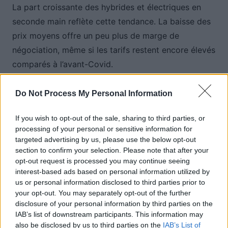
La part croissante des hybrides et électriques en
seconde main reflète cette tendance. La baisse des
prix moyens offre un peu plus de marge de
négociation, même si les tarifs restent encore élevés
comparés à l’avant-Covid.
Do Not Process My Personal Information
Auto Pour Vous
If you wish to opt-out of the sale, sharing to third parties, or
processing of your personal or sensitive information for
targeted advertising by us, please use the below opt-out
section to confirm your selection. Please note that after your
opt-out request is processed you may continue seeing
interest-based ads based on personal information utilized by
us or personal information disclosed to third parties prior to
Navigation
Précédent
Suivant
your opt-out. You may separately opt-out of the further
de
disclosure of your personal information by third parties on the
IAB’s list of downstream participants. This information may
l’article
also be disclosed by us to third parties on the
IAB’s List of